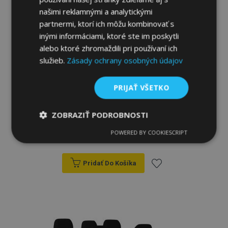
prianí
našimi reklamnými a analytickými
partnermi, ktorí ich môžu kombinovať s
inými informáciami, ktoré ste im poskytli
alebo ktoré zhromaždili pri používaní ich
služieb.
Zásady ochrany osobných údajov
PRIJAŤ VŠETKO
Autopoťahy na mieru Stype (eko-koža)
pre NISSAN NV300 9-miestne (2016-
ZOBRAZIŤ PODROBNOSTI
2022)
POWERED BY COOKIESCRIPT
330,00 €
Nevyhnutne
Výkonnosť
Cielenie
potrebné
Pridať Do Košíka
Pridať
Funkcie
do
zoznamu