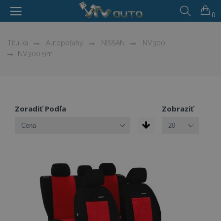
0
Titulka
Autopoťahy
NISSAN
NV300
NV300 9m
Zoradiť Podľa
Zobraziť