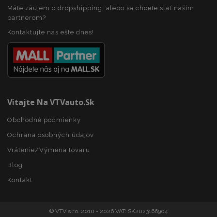
Máte záujem o dropshipping, alebo sa chcete stať našim
partnerom?
Kontaktujte nás ešte dnes!
CookieScriptConsent
4 tý
CookieScript
2 
www.vtvauto.sk
Vitajte Na VTVauto.sk
Obchodné podmienky
Ochrana osobných údajov
Vrátenie/Výmena tovaru
mage-cache-sessid
1 
Adobe Inc.
www.vtvauto.sk
Blog
Kontakt
© VTV s.r.o. 2010 - 2026 VAT: SK2023166904