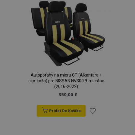
zoznamu
prianí
recently_viewed_product_previous
1 
Adobe Inc.
www.vtvauto.sk
Autopoťahy na mieru GT (Alkantara +
eko-koža) pre NISSAN NV300 9-miestne
(2016-2022)
recently_compared_product_previous
1 
Adobe Inc.
www.vtvauto.sk
350,00 €
Pridať Do Košíka
PHPSESSID
59 m
PHP.net
Pridať
5
.vtvauto.sk
sek
do