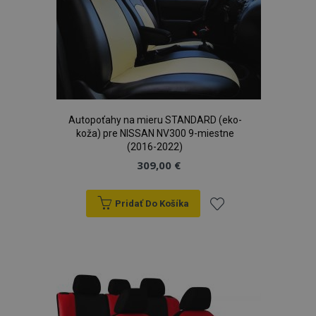
Autopoťahy na mieru STANDARD (eko-
koža) pre NISSAN NV300 9-miestne
(2016-2022)
309,00 €
Pridať Do Košíka
Pridať
do
zoznamu
prianí