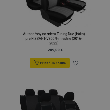
Autopoťahy na mieru Tuning Due (látka)
pre NISSAN NV300 9-miestne (2016-
2022)
289,00 €
Pridať Do Košíka
Pridať
do
zoznamu
prianí