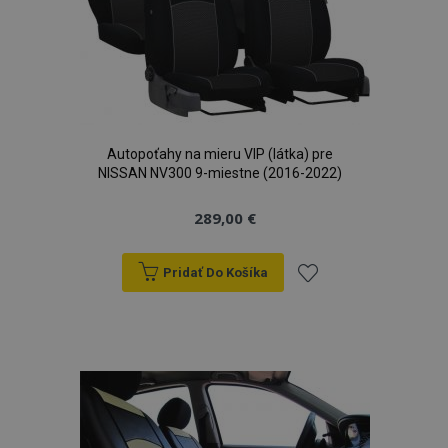
Autopoťahy na mieru VIP (látka) pre
NISSAN NV300 9-miestne (2016-2022)
289,00 €
Pridať Do Košíka
Pridať
do
zoznamu
prianí