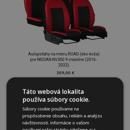
Autopoťahy na mieru ROAD (eko-koža)
pre NISSAN NV300 9-miestne (2016-
2022)
309,00 €
Pridať Do Košíka
Táto webová lokalita
používa súbory cookie.
Pridať
Súbory cookie používame na
do
prispôsobenie obsahu, reklám a analýzu
zoznamu
návštevnosti. Informácie o vašom
používaní našej stránky zdieľame aj s