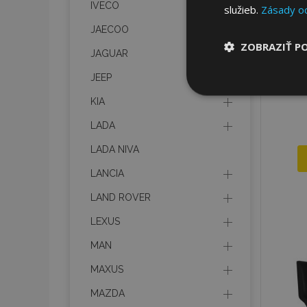
IVECO
služieb.
Zásady o
JAECOO
ZOBRAZIŤ P
JAGUAR
JEEP
Nevyhnut
potrebné
KIA
LADA
LADA NIVA
LANCIA
LAND ROVER
Nevyhnutne potrebné
LEXUS
Webová lokalita sa 
MAN
Meno
MAXUS
mage-cache-stor
MAZDA