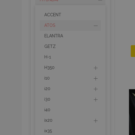
ACCENT
ATOS
ELANTRA
GETZ
H-1
H350
i10
i20
i30
i40
ix20
ix35