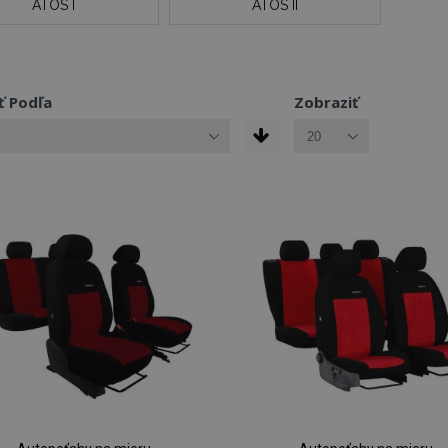
ATOS I
ATOS II
ť Podľa
Zobraziť