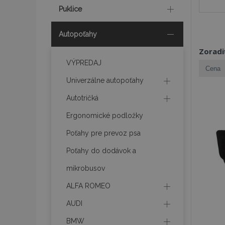
Puklice
Autopoťahy
Zoradi
VÝPREDAJ
Univerzálne autopoťahy
Autotričká
Ergonomické podložky
Poťahy pre prevoz psa
Poťahy do dodávok a
mikrobusov
ALFA ROMEO
AUDI
BMW