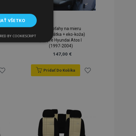
JAŤ VŠETKO
Autopoťahy na mieru
Motive (látka + eko-koža)
RED BY COOKIESCRIPT
Funkcie
pre pre Hyundai Atos I
(1997-2004)
147,00 €
Pridať Do Košíka
ridať
Pridať
do
do
ateľa a správa účtu.
zoznamu
zoznamu
rianí
prianí
a na uľahčenie
rehliadača, aby sa