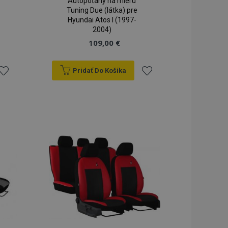
Autopoťahy na mieru
Tuning Due (látka) pre
Hyundai Atos I (1997-
2004)
109,00 €
Pridať Do Košíka
ridať
Pridať
do
do
zoznamu
zoznamu
rianí
prianí