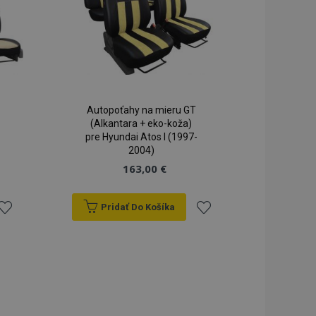
seného stavu
iestnom úložisku.
rekladu
preklad na strane
lužba Cookie-
redvolieb súhlasu
ov. Je nevyhnutné,
Autopoťahy na mieru GT
cript.com fungoval
(Alkantara + eko-koža)
pre Hyundai Atos I (1997-
spúšťa vyčistenie
2004)
mäte. Keď
i súbor cookie,
163,00 €
ko a nastaví
dnotu true.
dy prezeraných
Pridať Do Košíka
u.
ridať
Pridať
do
do
zoznamu
zoznamu
 na zachovanie
ukladania obsahu
 rýchlejšie.
vykonáva