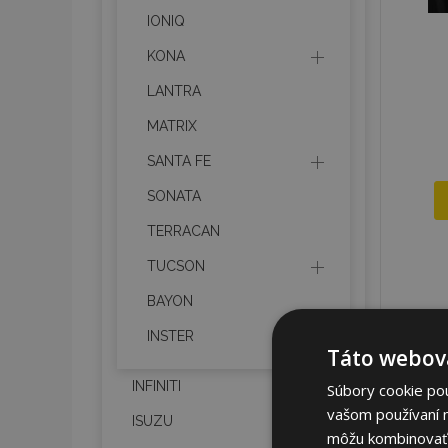
IONIQ
KONA
LANTRA
MATRIX
SANTA FE
SONATA
TERRACAN
TUCSON
BAYON
INSTER
Táto webová
INFINITI
Súbory cookie po
vašom používaní n
ISUZU
môžu kombinovať s