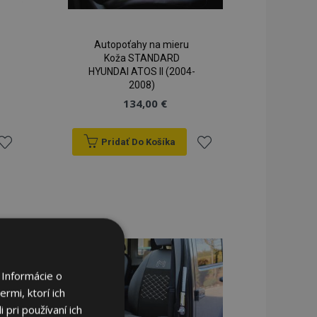
Autopoťahy na mieru
Koža STANDARD
HYUNDAI ATOS II (2004-
2008)
134,00 €
Pridať Do Košíka
ridať
Pridať
do
do
zoznamu
zoznamu
rianí
prianí
 Informácie o
rmi, ktorí ich
 pri používaní ich