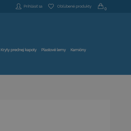
Prihlásiť sa
Obľúbené produkty
0
Kryty prednej kapoty
Plastové lemy
Kamióny