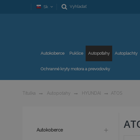
Vyhľadať
Sk
Autokoberce
Puklice
Autopoťahy
Autoplachty
Ochranné kryty motora a prevodovky
Titulka
Autopoťahy
HYUNDAI
ATOS
AT
Autokoberce