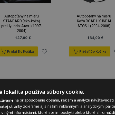
Autopoťahy na mieru
Autopoťahy na mieru
STANDARD (eko-koža)
Koža ROAD HYUNDAI
pre Hyundai Atos I (1997-
ATOS II (2004-2008)
2004)
127,00 €
134,00 €
Pridať Do Košíka
Pridať Do Košíka
Pridať
P
do
zoznamu
prianí
p
 lokalita používa súbory cookie.
užívame na prispôsobenie obsahu, reklám a analýzu návštevnosti.
ašej stránky zdieľame aj s našimi reklamnými a analytickými partne
 inými informáciami, ktoré ste im poskytli alebo ktoré zhromaždili