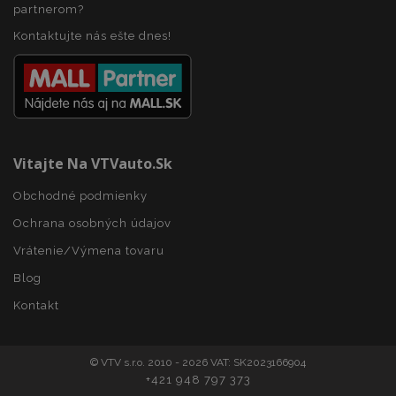
partnerom?
mage-cache-storage
1 
Adobe Inc.
www.vtvauto.sk
Kontaktujte nás ešte dnes!
Vitajte Na VTVauto.sk
recently_compared_product
1 
Adobe Inc.
www.vtvauto.sk
Obchodné podmienky
Ochrana osobných údajov
product_data_storage
1 
Adobe Inc.
Vrátenie/Výmena tovaru
www.vtvauto.sk
Google Privacy Policy
Blog
Kontakt
© VTV s.r.o. 2010 - 2026 VAT: SK2023166904
section_data_ids
1 
Adobe Inc.
+421 948 797 373
www.vtvauto.sk