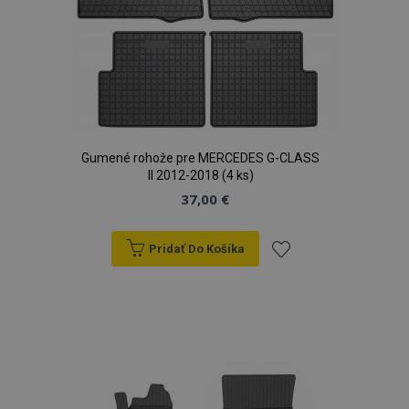
Gumené rohože pre MERCEDES G-CLASS
II 2012-2018 (4 ks)
37,00 €
Pridať Do Košíka
Pridať
do
zoznamu
prianí