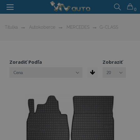
0
Titulka
Autokoberce
MERCEDES
G-CLASS
Zoradiť Podľa
Zobraziť