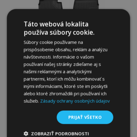
Táto webová lokalita
používa súbory cookie.
Súbory cookie používame na
prispôsobenie obsahu, reklám a analýzu
návštevnosti. Informácie o vašom
používaní našej stránky zdieľame aj s
našimi reklamnými a analytickými
3D Gumené rohože No.77 pre MERCEDES
partnermi, ktorí ich môžu kombinovať s
G-CLASS II W463 1990-2018 (3 ks)
inými informáciami, ktoré ste im poskytli
46,95 €
alebo ktoré zhromaždili pri používaní ich
služieb.
Zásady ochrany osobných údajov
Pridať Do Košíka
Pridať
PRIJAŤ VŠETKO
do
ZOBRAZIŤ PODROBNOSTI