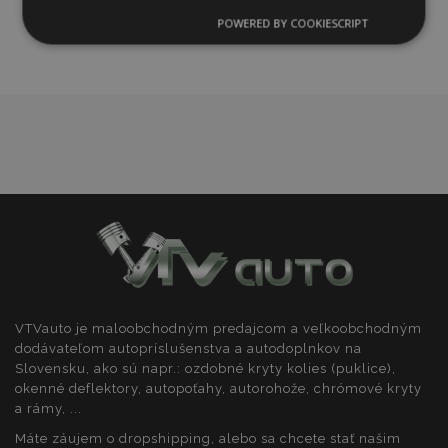
zoznamu
POWERED BY COOKIESCRIPT
Nevyhnutne
Výkonnosť
Cielenie
prianí
potrebné
Funkcie
Nevyhnutne potrebné
Výkonnosť
Cielenie
Funkcie
VTVauto je maloobchodným predajcom a veľkoobchodným
Nevyhnutne potrebné súbory cookie umožňujú
základné funkcie webovej lokality, ako prihlásenie
dodávateľom autopríslušenstva a autodoplnkov na
používateľa a správa účtu. Webová lokalita sa nedá
Slovensku, ako sú napr.: ozdobné kryty kolies (puklice),
správne používať bez nevyhnutne potrebných
okenné deflektory, autopoťahy, autorohože, chrómové kryty
súborov cookie.
a rámy, ...
Poskytovateľ
/
Uply
Meno
Máte záujem o dropshipping, alebo sa chcete stať našim
Doména
plat