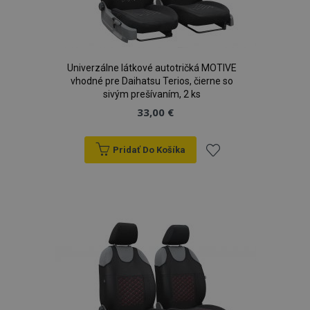
Univerzálne látkové autotričká MOTIVE
vhodné pre Daihatsu Terios, čierne so
sivým prešívaním, 2 ks
33,00 €
Pridať Do Košíka
Pridať
do
zoznamu
prianí