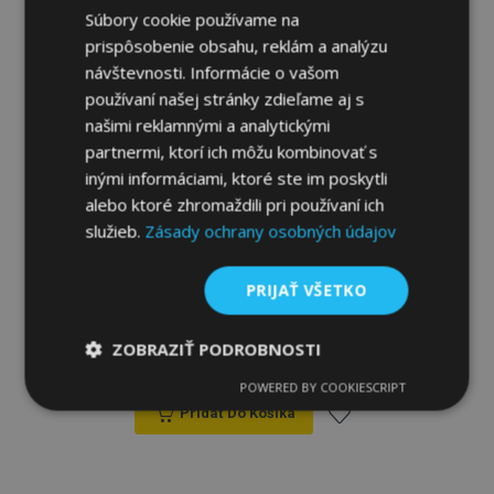
Súbory cookie používame na
prispôsobenie obsahu, reklám a analýzu
návštevnosti. Informácie o vašom
používaní našej stránky zdieľame aj s
našimi reklamnými a analytickými
partnermi, ktorí ich môžu kombinovať s
inými informáciami, ktoré ste im poskytli
alebo ktoré zhromaždili pri používaní ich
služieb.
Zásady ochrany osobných údajov
Univerzálne autotričká z ekokože Perfect
PRIJAŤ VŠETKO
Line+ vhodné pre DAIHATSU TERIOS,
červené, 2 ks
ZOBRAZIŤ PODROBNOSTI
38,00 €
POWERED BY COOKIESCRIPT
Nevyhnutne
Výkonnosť
Cielenie
potrebné
Pridať Do Košíka
Pridať