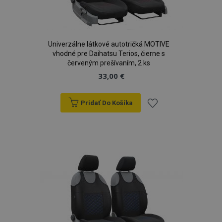
Univerzálne látkové autotričká MOTIVE
vhodné pre Daihatsu Terios, čierne s
červeným prešívaním, 2 ks
33,00 €
Pridať Do Košíka
Pridať
do
zoznamu
prianí