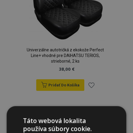
Univerzálne autotričká z ekokože Perfect
Line+ vhodné pre DAIHATSU TERIOS,
strieborné, 2 ks
38,00 €
Pridať Do Košíka
Pridať
do
zoznamu
Táto webová lokalita
používa súbory cookie.
prianí