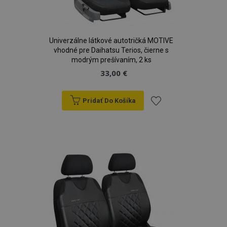
Univerzálne látkové autotričká MOTIVE
vhodné pre Daihatsu Terios, čierne s
modrým prešívaním, 2 ks
33,00 €
Pridať Do Košíka
Pridať
do
zoznamu
prianí