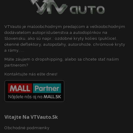
PHPSESSID
59 m
PHP.net
5
.vtvauto.sk
sek
VTVauto je maloobchodným predajcom a veľkoobchodným
dodávateľom autopríslušenstva a autodoplnkov na
Slovensku, ako sú napr.: ozdobné kryty kolies (puklice),
okenné deflektory, autopoťahy, autorohože, chrómové kryty
a rámy, ...
Máte záujem o dropshipping, alebo sa chcete stať našim
partnerom?
Kontaktujte nás ešte dnes!
Vitajte Na VTVauto.sk
Obchodné podmienky