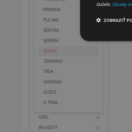
služieb.
Zásady o
PRIMERA
ZOBRAZIŤ P
PULSAR
SENTRA
Nevyhnut
SERENA
potrebné
SUNNY
TERRANO
TIIDA
QASHQAI
QUEST
Nevyhnutne potrebné
Webová lokalita sa 
X-TRAIL
Meno
OPEL
mage-cache-stor
PEUGEOT