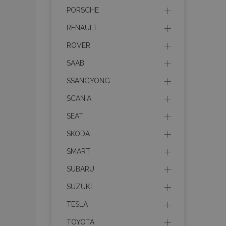
PORSCHE
recently_compare
RENAULT
product_data_sto
ROVER
section_data_ids
SAAB
SSANGYONG
mage-messages
SCANIA
SEAT
SKODA
recently_viewed_p
SMART
recently_compare
SUBARU
PHPSESSID
SUZUKI
TESLA
TOYOTA