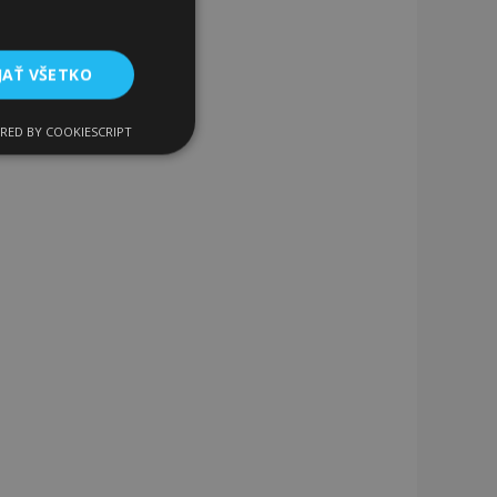
JAŤ VŠETKO
RED BY COOKIESCRIPT
Funkcie
ateľa a správa účtu.
a na uľahčenie
rehliadača, aby sa