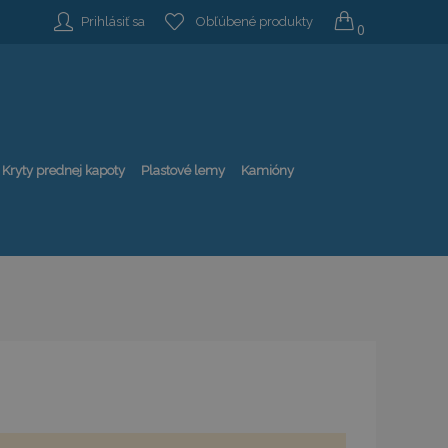
Prihlásiť sa
Obľúbené produkty
0
Kryty prednej kapoty
Plastové lemy
Kamióny