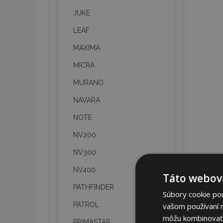
JUKE
LEAF
MAXIMA
MICRA
MURANO
NAVARA
NOTE
NV200
NV300
NV400
Táto webová
PATHFINDER
Súbory cookie po
PATROL
vašom používaní n
môžu kombinovať s
PRIMASTAR