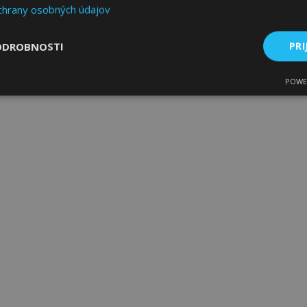
chrany osobných údajov
ODROBNOSTI
PRI
POWE
ne
Výkonnosť
Cielenie
Nevyhnutne potrebné
Výkonnosť
Cielenie
Funkcie
 súbory cookie umožňujú základné funkcie webovej lokality, ako prihlásenie použív
nedá správne používať bez nevyhnutne potrebných súborov cookie.
Poskytovateľ
/
Uplynutie
Popis
Doména
platnosti
age
1 deň
Tento súbor cookie sa použív
Adobe Inc.
ukladania obsahu do pamäte p
www.vtvauto.sk
stránky načítali rýchlejšie.