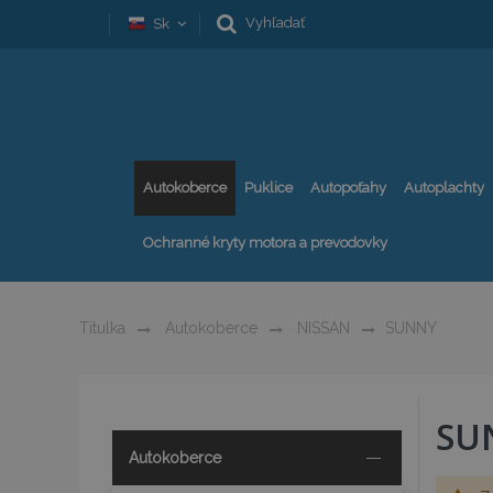
Vyhľadať
Sk
Autokoberce
Puklice
Autopoťahy
Autoplachty
Ochranné kryty motora a prevodovky
Titulka
Autokoberce
NISSAN
SUNNY
SU
Autokoberce