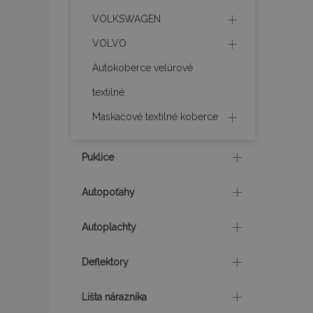
VOLKSWAGEN
mage-translation-f
VOLVO
Autokoberce velúrové
CookieScriptConse
textilné
Maskačové textilné koberce
mage-cache-sessi
Puklice
Autopoťahy
recently_viewed_p
Autoplachty
Deflektory
Meno
Meno
Posk
Meno
Dom
_ga_MHZKV92P8N
mage-cache-stora
Lišta nárazníka
section-invalidatio
_gcl_au
Goo