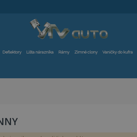
Deflektory
Lišta nárazníka
Rámy
Zimné clony
Vaničky do kufra
NNY