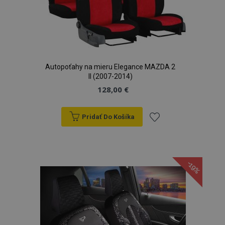
Autopoťahy na mieru Elegance MAZDA 2
II (2007-2014)
128,00 €
Pridať Do Košíka
Pridať
do
-19%
zoznamu
prianí