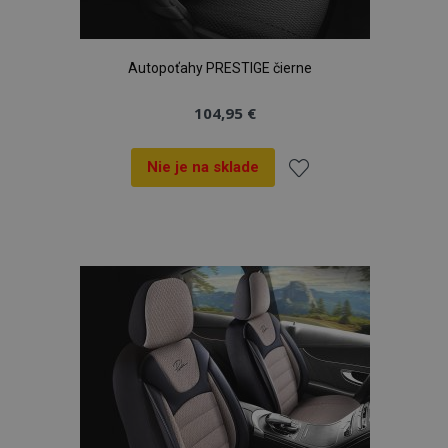
Autopoťahy PRESTIGE čierne
104,95 €
Nie je na sklade
Pridať
do
zoznamu
prianí