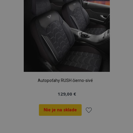
prianí
Autopoťahy RUSH čierno-sivé
129,00 €
Nie je na sklade
Pridať
do