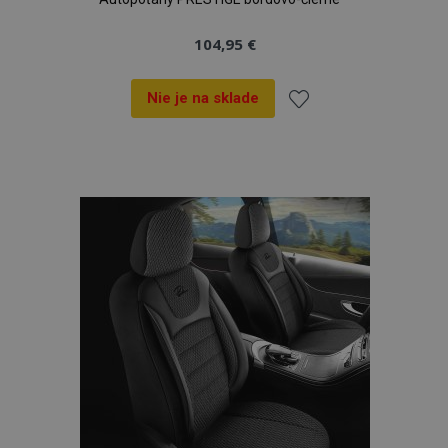
104,95 €
Nie je na sklade
Pridať
do
zoznamu
prianí