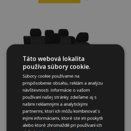
Pridať
do
zoznamu
prianí
Táto webová lokalita
používa súbory cookie.
Súbory cookie používame na
prispôsobenie obsahu, reklám a analýzu
návštevnosti. Informácie o vašom
používaní našej stránky zdieľame aj s
Autopoťahy na mieru Vip MAZDA 2 II
našimi reklamnými a analytickými
(2007-2014)
partnermi, ktorí ich môžu kombinovať s
132,00 €
inými informáciami, ktoré ste im poskytli
alebo ktoré zhromaždili pri používaní ich
Pridať Do Košíka