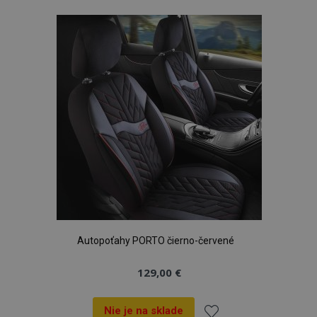
zoznamu
prianí
Autopoťahy PORTO čierno-červené
129,00 €
Nie je na sklade