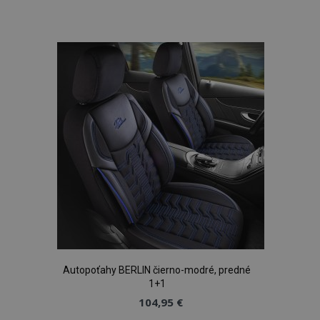
do
zoznamu
prianí
Autopoťahy BERLIN čierno-modré, predné
1+1
104,95 €