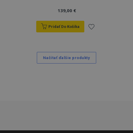
139,00 €
Pridať Do Košíka
Pridať
do
Načítať ďalšie produkty
zoznamu
prianí