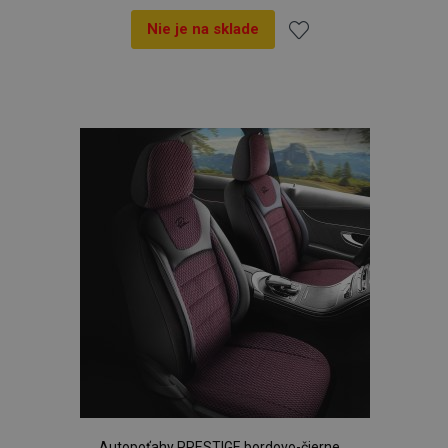
Nie je na sklade
Pridať
do
zoznamu
prianí
Autopoťahy PRESTIGE bordovo-čierne