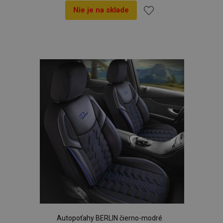
prevádzkou.
reklame,
Nie je na sklade
ktorú
mohol
koncový
Pridať
používateľ
vidieť pred
do
návštevou
uvedenej
webovej
zoznamu
stránky.
prianí
Autopoťahy BERLIN čierno-modré