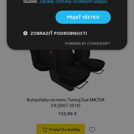
služieb.
Zásady ochrany osobných údajov
Pridať
PRIJAŤ VŠETKO
do
zoznamu
ZOBRAZIŤ PODROBNOSTI
prianí
POWERED BY COOKIESCRIPT
Nevyhnutne
Výkonnosť
Cielenie
potrebné
Funkcie
Autopoťahy na mieru Tuning Due MAZDA
2 II (2007-2014)
132,00 €
Nevyhnutne potrebné
Výkonnosť
Cielenie
Funkcie
Pridať Do Košíka