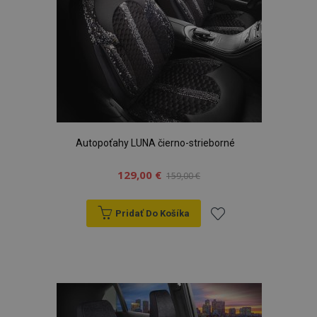
Autopoťahy LUNA čierno-strieborné
129,00 €
159,00 €
Pridať Do Košíka
Pridať
do
zoznamu