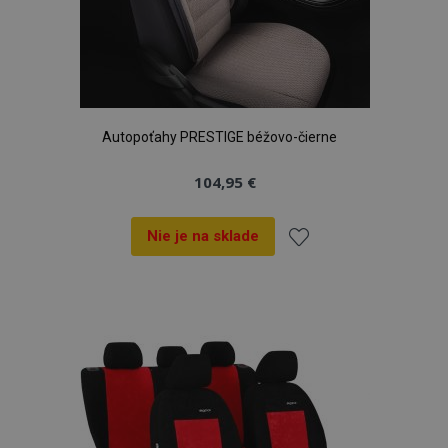
Autopoťahy PRESTIGE béžovo-čierne
104,95 €
Nie je na sklade
Pridať
do
zoznamu
prianí