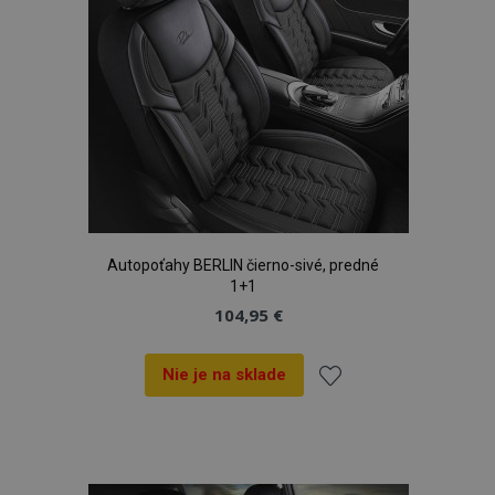
Autopoťahy BERLIN čierno-sivé, predné
1+1
104,95 €
Nie je na sklade
Pridať
do