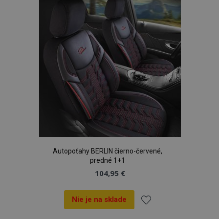
zoznamu
prianí
Autopoťahy BERLIN čierno-červené,
predné 1+1
104,95 €
Nie je na sklade
Pridať