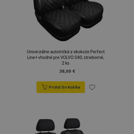
Univerzálne autotričká z ekokože Perfect
Line+ vhodné pre VOLVO S40, strieborné,
2 ks
38,00 €
Pridať Do Košíka
Pridať
do
zoznamu
prianí