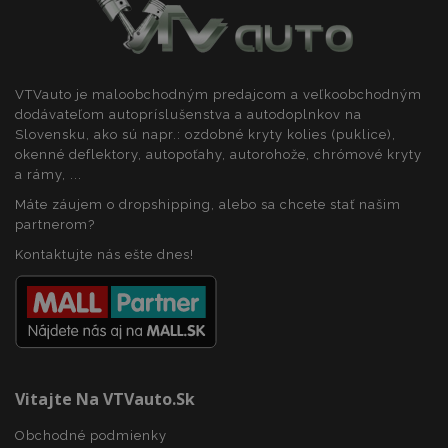
section_data_ids
1 
Adobe Inc.
www.vtvauto.sk
VTVauto je maloobchodným predajcom a veľkoobchodným
dodávateľom autopríslušenstva a autodoplnkov na
Slovensku, ako sú napr.: ozdobné kryty kolies (puklice),
okenné deflektory, autopoťahy, autorohože, chrómové kryty
a rámy, ...
Máte záujem o dropshipping, alebo sa chcete stať našim
partnerom?
Kontaktujte nás ešte dnes!
mage-messages
1 
Adobe Inc.
www.vtvauto.sk
Vitajte Na VTVauto.sk
Obchodné podmienky