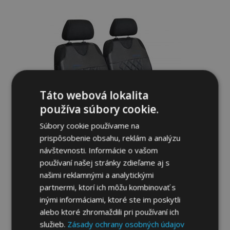
do
zoznamu
prianí
Táto webová lokalita
používa súbory cookie.
Súbory cookie používame na
prispôsobenie obsahu, reklám a analýzu
návštevnosti. Informácie o vašom
používaní našej stránky zdieľame aj s
našimi reklamnými a analytickými
Univerzálne autotričká z ekokože Perfect
partnermi, ktorí ich môžu kombinovať s
Line+ vhodné pre VOLVO S40, modré, 2 ks
inými informáciami, ktoré ste im poskytli
alebo ktoré zhromaždili pri používaní ich
38,00 €
služieb.
Zásady ochrany osobných údajov