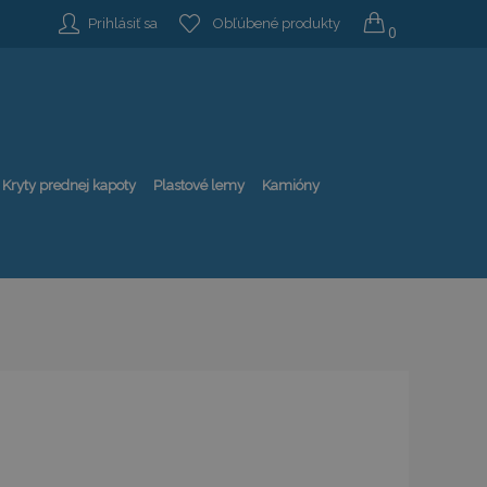
Prihlásiť sa
Obľúbené produkty
0
Kryty prednej kapoty
Plastové lemy
Kamióny