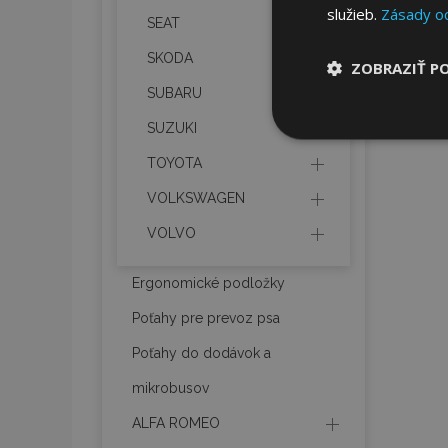
služieb.
Zásady o
SEAT
SKODA
ZOBRAZIŤ P
SUBARU
Nevyhnut
SUZUKI
potrebné
TOYOTA
VOLKSWAGEN
VOLVO
Ergonomické podložky
Poťahy pre prevoz psa
Nevyhnutne potrebné
Webová lokalita sa 
Poťahy do dodávok a
Meno
mikrobusov
mage-cache-stor
ALFA ROMEO