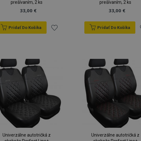
prešívaním, 2 ks
prešívaním, 2 ks
33,00 €
33,00 €
Pridať Do Košíka
Pridať Do Košíka
Pridať
P
do
zoznamu
prianí
p
Univerzálne autotričká z
Univerzálne autotričká z