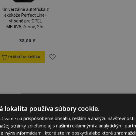
Univerzálne autotričká z
ekokože Perfect Line+
vhodné pre OPEL
MERIVA, čierne, 2 ks
38,00 €
Pridať Do Košíka
Pridať
do
zoznamu
prianí
 lokalita používa súbory cookie.
užívame na prispôsobenie obsahu, reklám a analýzu návštevnosti.
ašej stránky zdieľame aj s našimi reklamnými a analytickými partne
 inými informáciami, ktoré ste im poskytli alebo ktoré zhromaždili