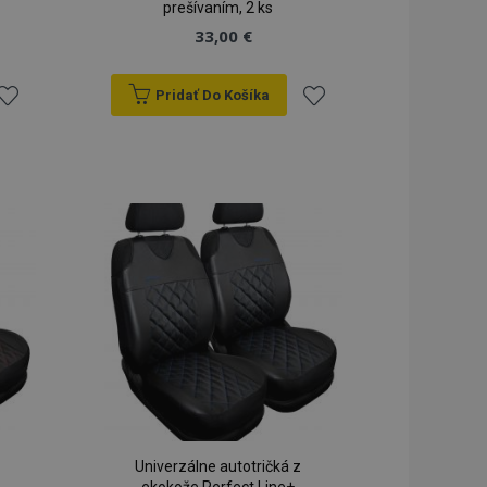
prešívaním, 2 ks
33,00 €
Pridať Do Košíka
ridať
Pridať
do
do
zoznamu
zoznamu
rianí
prianí
Univerzálne autotričká z