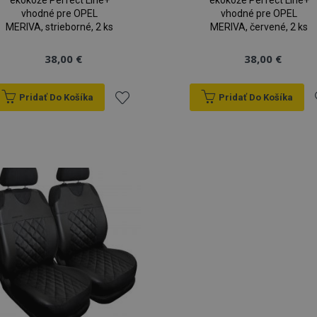
ekokože Perfect Line+
ekokože Perfect Line+
vhodné pre OPEL
vhodné pre OPEL
MERIVA, strieborné, 2 ks
MERIVA, červené, 2 ks
38,00 €
38,00 €
Pridať Do Košíka
Pridať Do Košíka
Pridať
P
do
zoznamu
prianí
p