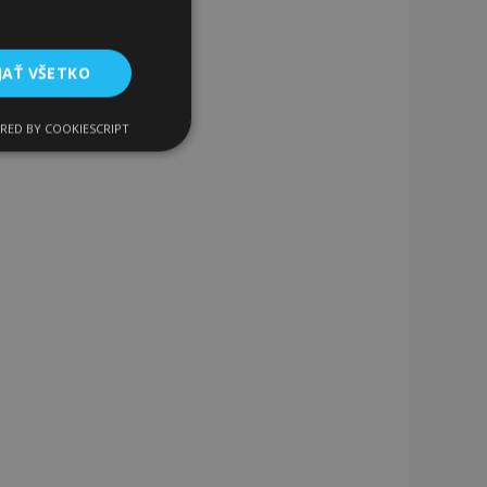
JAŤ VŠETKO
RED BY COOKIESCRIPT
Funkcie
ateľa a správa účtu.
a na uľahčenie
rehliadača, aby sa