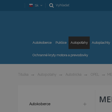
Vyhľadať
Sk
Autokoberce
Puklice
Autopoťahy
Autoplachty
Ochranné kryty motora a prevodovky
Titulka
Autopoťahy
Autotričká
OPEL
ME
ME
Autokoberce