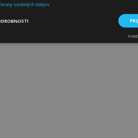
chrany osobných údajov
ODROBNOSTI
PRI
POWE
ne
Výkonnosť
Cielenie
Nevyhnutne potrebné
Výkonnosť
Cielenie
Funkcie
 súbory cookie umožňujú základné funkcie webovej lokality, ako prihlásenie použív
nedá správne používať bez nevyhnutne potrebných súborov cookie.
Poskytovateľ
/
Uplynutie
Popis
Doména
platnosti
age
1 deň
Tento súbor cookie sa použív
Adobe Inc.
ukladania obsahu do pamäte p
www.vtvauto.sk
stránky načítali rýchlejšie.