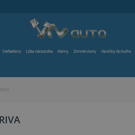
Deflektory
Lišta nárazníka
Rámy
Zimné clony
Vaničky do kufra
RIVA
RIVA