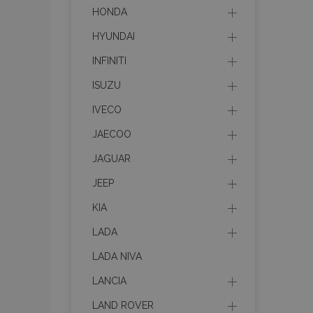
HONDA
mage-translation-f
HYUNDAI
INFINITI
CookieScriptConse
ISUZU
IVECO
JAECOO
mage-cache-sessi
JAGUAR
JEEP
recently_viewed_p
KIA
LADA
LADA NIVA
Meno
Meno
Posk
Meno
LANCIA
Dom
_ga_MHZKV92P8N
mage-cache-stora
section-invalidatio
LAND ROVER
_gcl_au
Goo