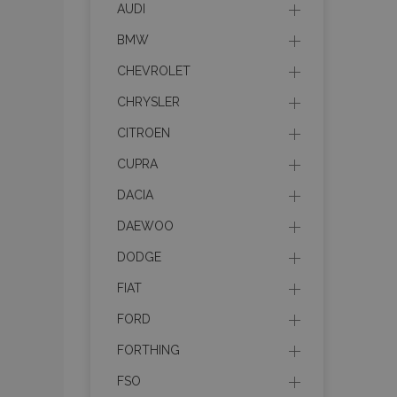
AUDI
recently_compare
BMW
product_data_sto
CHEVROLET
CHRYSLER
section_data_ids
CITROEN
CUPRA
mage-messages
DACIA
DAEWOO
recently_viewed_p
DODGE
recently_compare
FIAT
FORD
PHPSESSID
FORTHING
FSO