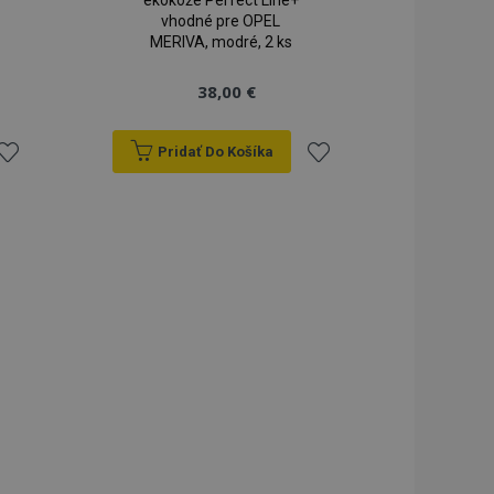
ekokože Perfect Line+
vhodné pre OPEL
MERIVA, modré, 2 ks
38,00 €
Pridať Do Košíka
ridať
Pridať
do
do
zoznamu
zoznamu
rianí
prianí