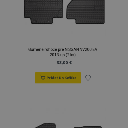
Gumené rohože pre NISSAN NV200 EV
2013-up (2 ks)
33,00 €
Pridať Do Košíka
Pridať
do
zoznamu
prianí