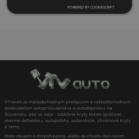
zoznamu
POWERED BY COOKIESCRIPT
Nevyhnutne
Výkonnosť
Cielenie
prianí
potrebné
Funkcie
Nevyhnutne potrebné
Výkonnosť
Cielenie
Funkcie
VTVauto je maloobchodným predajcom a veľkoobchodným
Nevyhnutne potrebné súbory cookie umožňujú
základné funkcie webovej lokality, ako prihlásenie
dodávateľom autopríslušenstva a autodoplnkov na
používateľa a správa účtu. Webová lokalita sa nedá
Slovensku, ako sú napr.: ozdobné kryty kolies (puklice),
správne používať bez nevyhnutne potrebných
okenné deflektory, autopoťahy, autorohože, chrómové kryty
súborov cookie.
a rámy, ...
Poskytovateľ
/
Uply
Meno
Máte záujem o dropshipping, alebo sa chcete stať našim
Doména
plat