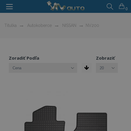
0
Titulka
Autokoberce
NISSAN
NV200
Zoradiť Podľa
Zobraziť