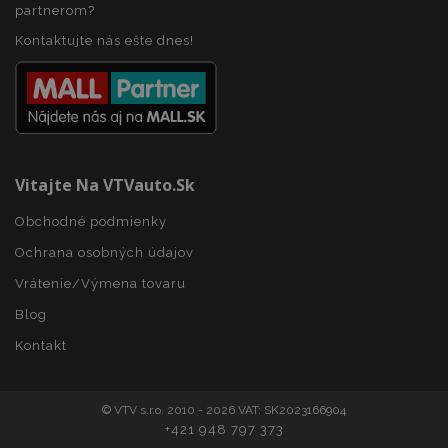
partnerom?
mage-cache-storage
1 
Adobe Inc.
www.vtvauto.sk
Kontaktujte nás ešte dnes!
Vitajte Na VTVauto.sk
recently_compared_product
1 
Adobe Inc.
www.vtvauto.sk
Obchodné podmienky
Ochrana osobných údajov
product_data_storage
1 
Adobe Inc.
Vrátenie/Výmena tovaru
www.vtvauto.sk
Google Privacy Policy
Blog
Kontakt
© VTV s.r.o. 2010 - 2026 VAT: SK2023166904
section_data_ids
1 
Adobe Inc.
+421 948 797 373
www.vtvauto.sk