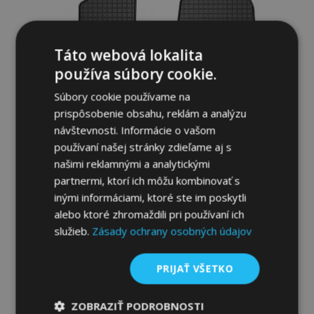
Táto webová lokalita
používa súbory cookie.
Súbory cookie používame na
prispôsobenie obsahu, reklám a analýzu
návštevnosti. Informácie o vašom
používaní našej stránky zdieľame aj s
našimi reklamnými a analytickými
Gumené rohože pre NISSAN NV200 2009-
partnermi, ktorí ich môžu kombinovať s
up (2 ks)
inými informáciami, ktoré ste im poskytli
33,00 €
alebo ktoré zhromaždili pri používaní ich
služieb.
Zásady ochrany osobných údajov
Pridať Do Košíka
Pridať
PRIJAŤ VŠETKO
do
ZOBRAZIŤ PODROBNOSTI