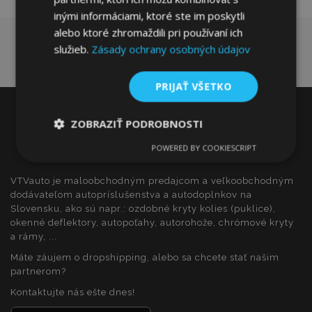
inými informáciami, ktoré ste im poskytli
alebo ktoré zhromaždili pri používaní ich
služieb.
Zásady ochrany osobných údajov
PRIJAŤ VŠETKO
ZOBRAZIŤ PODROBNOSTI
POWERED BY COOKIESCRIPT
Nevyhnutne
Výkonnosť
Cielenie
potrebné
VTVauto je maloobchodným predajcom a veľkoobchodným
dodávateľom autopríslušenstva a autodoplnkov na
Slovensku, ako sú napr.: ozdobné kryty kolies (puklice),
Funkcie
okenné deflektory, autopoťahy, autorohože, chrómové kryty
a rámy, ...
Máte záujem o dropshipping, alebo sa chcete stať našim
partnerom?
Kontaktujte nás ešte dnes!