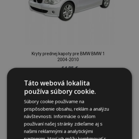
Kryty prednej kapoty pre BMW BMW 1
2004-2010
64,95 €
Táto webová lokalita
Pridať Do Košíka
používa súbory cookie.
Pridať
Súbory cookie používame na
do
prispôsobenie obsahu, reklám a analýzu
návštevnosti. Informácie o vašom
zoznamu
používaní našej stránky zdieľame aj s
našimi reklamnými a analytickými
prianí
partnermi, ktorí ich môžu kombinovať s