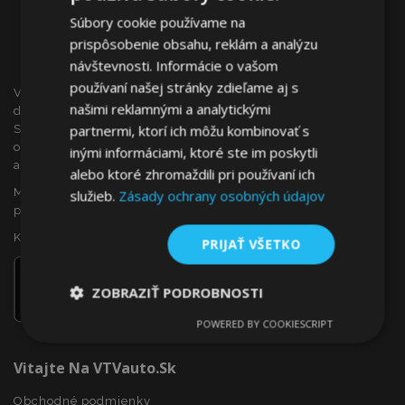
Súbory cookie používame na
prispôsobenie obsahu, reklám a analýzu
návštevnosti. Informácie o vašom
používaní našej stránky zdieľame aj s
VTVauto je maloobchodným predajcom a veľkoobchodným
našimi reklamnými a analytickými
dodávateľom autopríslušenstva a autodoplnkov na
partnermi, ktorí ich môžu kombinovať s
Slovensku, ako sú napr.: ozdobné kryty kolies (puklice),
okenné deflektory, autopoťahy, autorohože, chrómové kryty
inými informáciami, ktoré ste im poskytli
a rámy, ...
alebo ktoré zhromaždili pri používaní ich
Máte záujem o dropshipping, alebo sa chcete stať našim
služieb.
Zásady ochrany osobných údajov
partnerom?
Kontaktujte nás ešte dnes!
PRIJAŤ VŠETKO
ZOBRAZIŤ PODROBNOSTI
POWERED BY COOKIESCRIPT
Nevyhnutne
Výkonnosť
Cielenie
potrebné
Vitajte Na VTVauto.sk
Obchodné podmienky