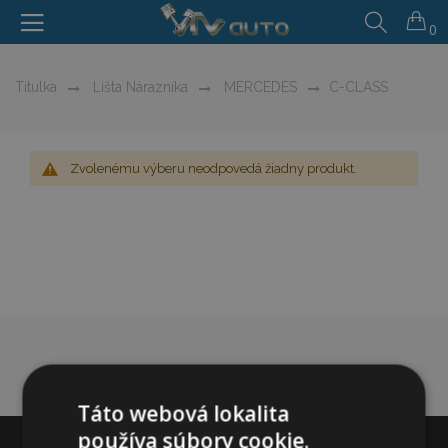
0
Titulka
Lišta Nárazníka
MERCEDES
C-CLASS
Zvolenému výberu neodpovedá žiadny produkt.
Táto webová lokalita
používa súbory cookie.