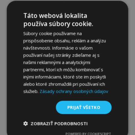
prianí
Táto webová lokalita
používa súbory cookie.
Súbory cookie používame na
prispôsobenie obsahu, reklám a analýzu
návštevnosti. Informácie o vašom
používaní našej stránky zdieľame aj s
našimi reklamnými a analytickými
partnermi, ktorí ich môžu kombinovať s
inými informáciami, ktoré ste im poskytli
Plachta na auto pre Honda Civic VI combi -
alebo ktoré zhromaždili pri používaní ich
Membrane Garage, L2 hatchback/kombi
služieb.
Zásady ochrany osobných údajov
(430-455 cm)
70,00 €
PRIJAŤ VŠETKO
Pridať Do Košíka
ZOBRAZIŤ PODROBNOSTI
Pridať
POWERED BY COOKIESCRIPT