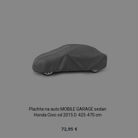
do
www.vtvauto.sk
zoznamu
prianí
recently_compared_product
1 
Adobe Inc.
www.vtvauto.sk
product_data_storage
1 
Adobe Inc.
www.vtvauto.sk
Google Privacy Policy
Plachta na auto MOBILE GARAGE sedan
Honda Civic od 2015 D. 425-470 cm
section_data_ids
1 
Adobe Inc.
www.vtvauto.sk
72,95 €