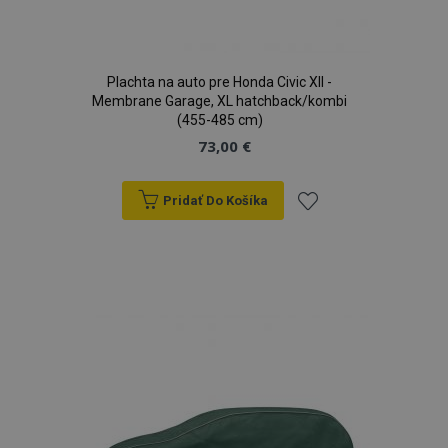
Plachta na auto pre Honda Civic XII -
Membrane Garage, XL hatchback/kombi
mage-translation-file-version
Coo
Adobe Inc.
rel
www.vtvauto.sk
(455-485 cm)
73,00 €
Pridať Do Košíka
Pridať
do
CookieScriptConsent
4 tý
CookieScript
2 
www.vtvauto.sk
zoznamu
prianí