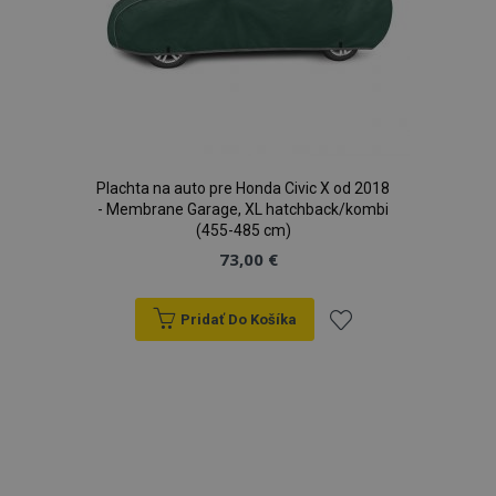
mage-cache-sessid
1 
Adobe Inc.
www.vtvauto.sk
Plachta na auto pre Honda Civic X od 2018
- Membrane Garage, XL hatchback/kombi
(455-485 cm)
73,00 €
Pridať Do Košíka
recently_viewed_product
1 
Adobe Inc.
Pridať
www.vtvauto.sk
do
zoznamu
prianí