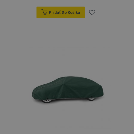
Pridať Do Košíka
Pridať
do
zoznamu
prianí