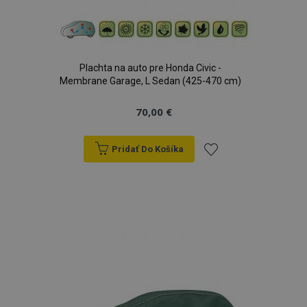
Plachta na auto pre Honda Civic -
Membrane Garage, L Sedan (425-470 cm)
70,00 €
Pridať Do Košíka
Pridať
do
zoznamu
prianí