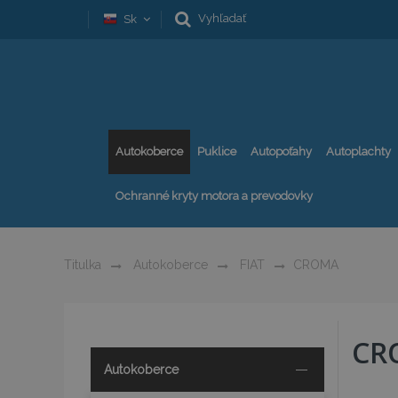
Vyhľadať
Sk
Autokoberce
Puklice
Autopoťahy
Autoplachty
Ochranné kryty motora a prevodovky
Titulka
Autokoberce
FIAT
CROMA
CR
Autokoberce