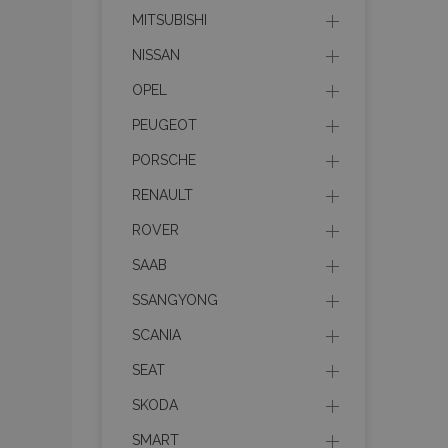
MITSUBISHI
recently_compare
NISSAN
product_data_sto
OPEL
section_data_ids
PEUGEOT
PORSCHE
mage-messages
RENAULT
ROVER
SAAB
recently_viewed_p
SSANGYONG
recently_compare
SCANIA
PHPSESSID
SEAT
SKODA
SMART