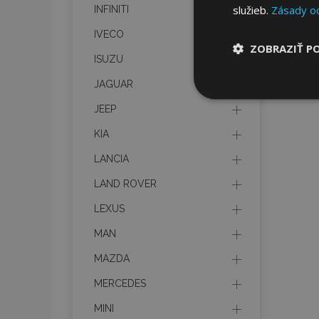
služieb.
Zásady o
INFINITI
IVECO
ZOBRAZIŤ P
ISUZU
JAGUAR
Nevyhnut
potrebné
JEEP
KIA
LANCIA
LAND ROVER
LEXUS
Nevyhnutne potrebné
MAN
Webová lokalita sa 
MAZDA
Meno
MERCEDES
mage-cache-stor
MINI