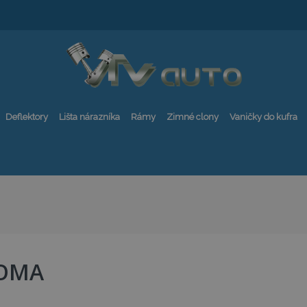
Deflektory
Lišta nárazníka
Rámy
Zimné clony
Vaničky do kufra
OMA