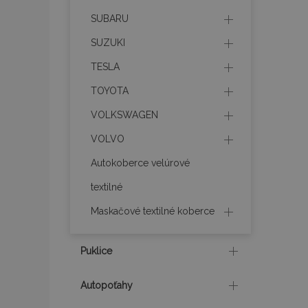
SUBARU
mage-translation-f
SUZUKI
TESLA
CookieScriptConse
TOYOTA
VOLKSWAGEN
mage-cache-sessi
VOLVO
Autokoberce velúrové
textilné
recently_viewed_p
Maskačové textilné koberce
Puklice
Meno
Meno
Posk
Meno
Dom
Autopoťahy
_ga_MHZKV92P8N
mage-cache-stora
section-invalidatio
_gcl_au
Goo