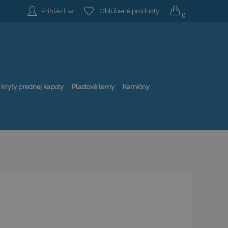
Prihlásiť sa
Obľúbené produkty
0
Kryty prednej kapoty
Plastové lemy
Kamióny