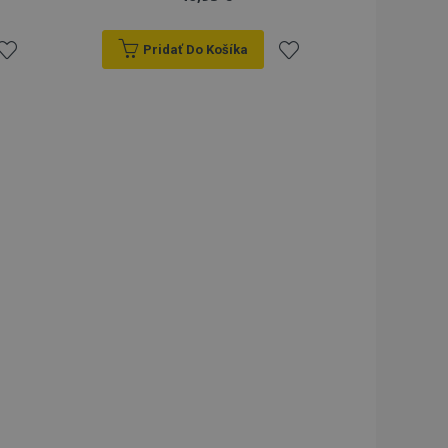
Pridať Do Košíka
ridať
Pridať
do
do
zoznamu
zoznamu
rianí
prianí