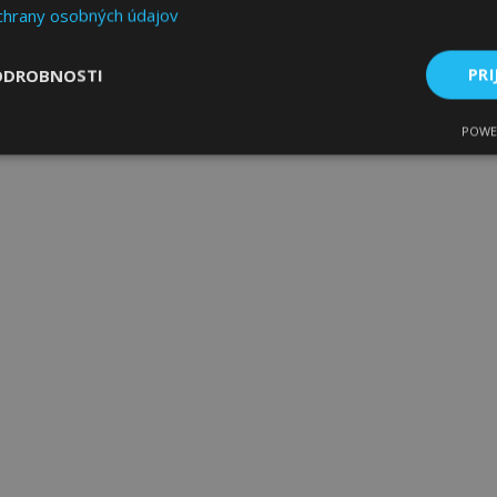
chrany osobných údajov
ODROBNOSTI
PRI
POWE
ne
Výkonnosť
Cielenie
Nevyhnutne potrebné
Výkonnosť
Cielenie
Funkcie
 súbory cookie umožňujú základné funkcie webovej lokality, ako prihlásenie použív
nedá správne používať bez nevyhnutne potrebných súborov cookie.
Poskytovateľ
/
Uplynutie
Popis
Doména
platnosti
age
1 deň
Tento súbor cookie sa použív
Adobe Inc.
ukladania obsahu do pamäte p
www.vtvauto.sk
stránky načítali rýchlejšie.