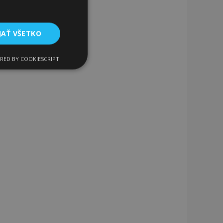
JAŤ VŠETKO
RED BY COOKIESCRIPT
Funkcie
ateľa a správa účtu.
a na uľahčenie
rehliadača, aby sa