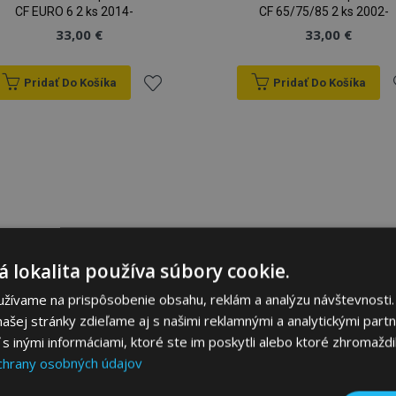
CF EURO 6 2 ks 2014-
CF 65/75/85 2 ks 2002-
33,00 €
33,00 €
Pridať Do Košíka
Pridať Do Košíka
Pridať
P
do
zoznamu
prianí
p
 lokalita používa súbory cookie.
užívame na prispôsobenie obsahu, reklám a analýzu návštevnosti.
ašej stránky zdieľame aj s našimi reklamnými a analytickými partne
 inými informáciami, ktoré ste im poskytli alebo ktoré zhromaždili
chrany osobných údajov