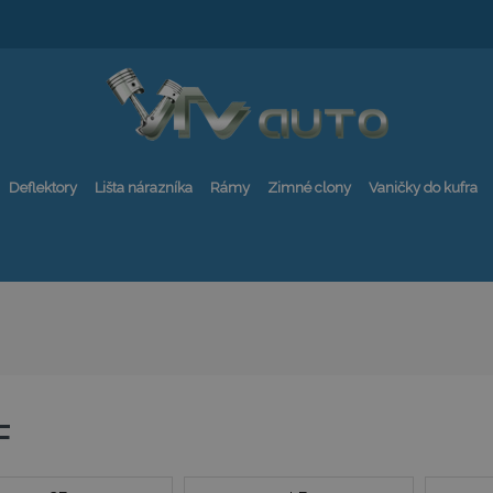
Deflektory
Lišta nárazníka
Rámy
Zimné clony
Vaničky do kufra
F