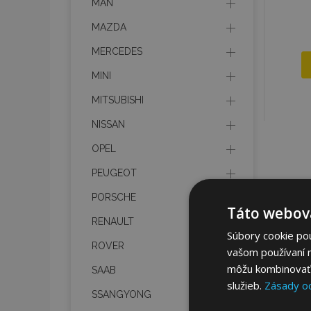
MAN
MAZDA
MERCEDES
MINI
MITSUBISHI
NISSAN
OPEL
PEUGEOT
PORSCHE
Táto webová
RENAULT
Súbory cookie po
ROVER
vašom používaní n
môžu kombinovať s
SAAB
služieb.
Zásady o
SSANGYONG