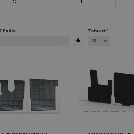
CF
LF
ť Podľa
Zobraziť