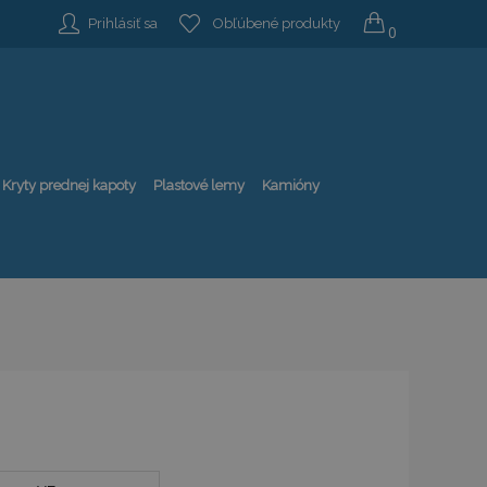
Prihlásiť sa
Obľúbené produkty
0
Kryty prednej kapoty
Plastové lemy
Kamióny