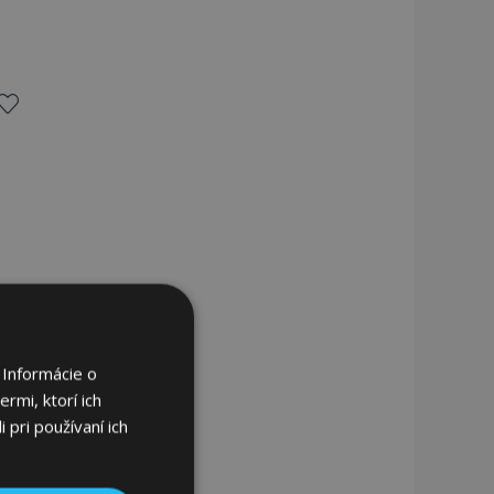
ridať
do
zoznamu
rianí
 Informácie o
rmi, ktorí ich
 pri používaní ich