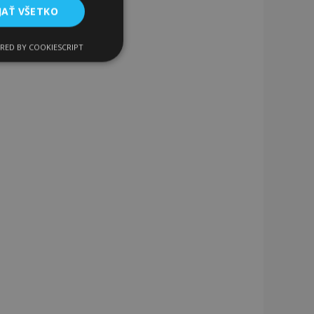
JAŤ VŠETKO
RED BY COOKIESCRIPT
Funkcie
ateľa a správa účtu.
a na uľahčenie
rehliadača, aby sa
o porovnávaných