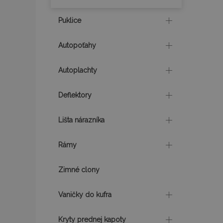
product_data_sto
Puklice
section_data_ids
Autopoťahy
Autoplachty
mage-messages
Deflektory
recently_viewed_p
Lišta nárazníka
recently_compare
Rámy
PHPSESSID
Zimné clony
Vaničky do kufra
Kryty prednej kapoty
mage-translation-f