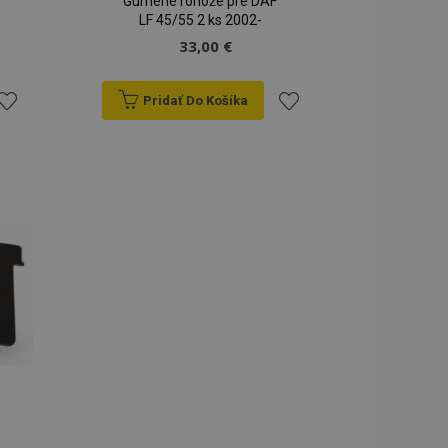
Gumené rohože pre DAF
LF 45/55 2 ks 2002-
33,00 €
Pridať Do Košíka
ridať
Pridať
do
do
zoznamu
zoznamu
rianí
prianí