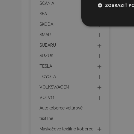
SCANIA
ZOBRAZIŤ P
SEAT
Nevyhnut
SKODA
potrebné
SMART
SUBARU
SUZUKI
TESLA
TOYOTA
Nevyhnutne potrebné
Webová lokalita sa 
VOLKSWAGEN
Meno
VOLVO
Autokoberce velúrové
mage-cache-stor
textilné
recently_compare
Maskačové textilné koberce