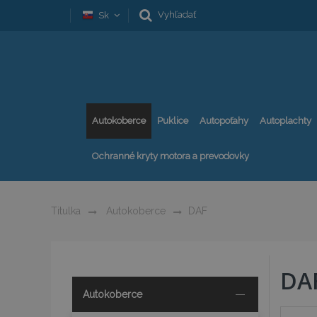
Vyhľadať
Sk
Autokoberce
Puklice
Autopoťahy
Autoplachty
Ochranné kryty motora a prevodovky
Titulka
Autokoberce
DAF
DA
Autokoberce