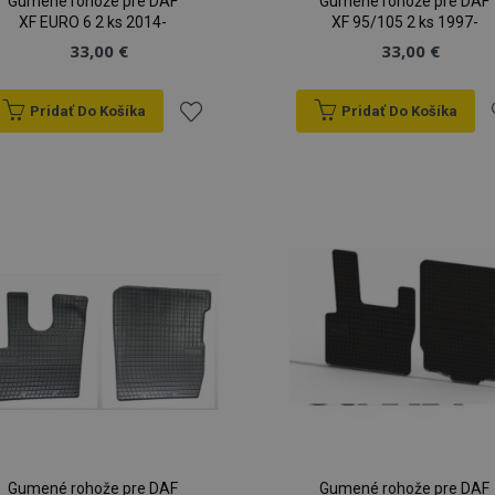
Gumené rohože pre DAF
Gumené rohože pre DAF
XF EURO 6 2 ks 2014-
XF 95/105 2 ks 1997-
33,00 €
33,00 €
Pridať Do Košíka
Pridať Do Košíka
Pridať
P
do
zoznamu
prianí
p
Gumené rohože pre DAF
Gumené rohože pre DAF