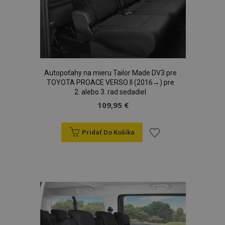
Autopoťahy na mieru Tailor Made DV3 pre
TOYOTA PROACE VERSO II (2016→) pre
2. alebo 3. rad sedadiel
109,95 €
Pridať Do Košíka
Pridať
do
zoznamu
prianí