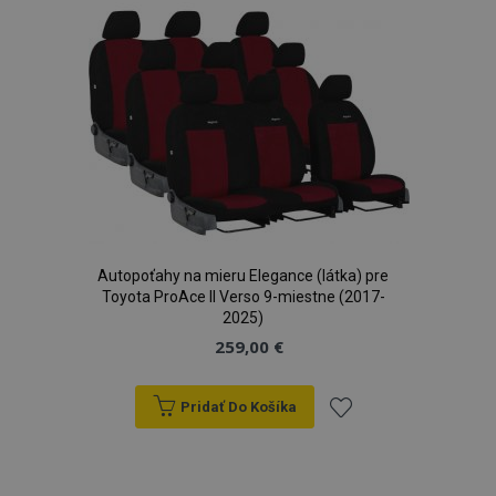
zoznamu
prianí
Autopoťahy na mieru Elegance (látka) pre
Toyota ProAce II Verso 9-miestne (2017-
2025)
259,00 €
Pridať Do Košíka
Pridať
do