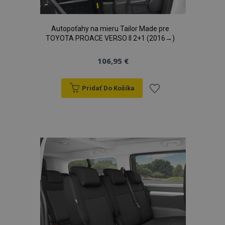
Autopoťahy na mieru Tailor Made pre
TOYOTA PROACE VERSO II 2+1 (2016→)
106,95 €
Pridať Do Košíka
Pridať
do
zoznamu
prianí