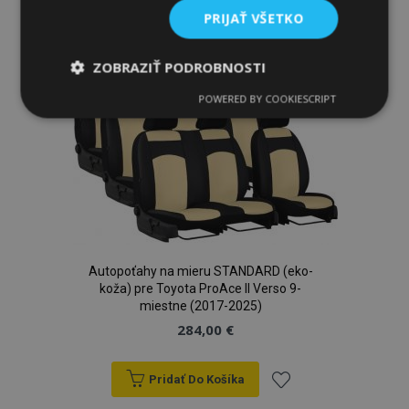
PRIJAŤ VŠETKO
do
zoznamu
ZOBRAZIŤ PODROBNOSTI
prianí
POWERED BY COOKIESCRIPT
Nevyhnutne
Výkonnosť
Cielenie
potrebné
Funkcie
Autopoťahy na mieru STANDARD (eko-
koža) pre Toyota ProAce II Verso 9-
miestne (2017-2025)
Nevyhnutne potrebné
Výkonnosť
284,00 €
Cielenie
Funkcie
Nevyhnutne potrebné súbory cookie umožňujú
Pridať Do Košíka
základné funkcie webovej lokality, ako prihlásenie
používateľa a správa účtu. Webová lokalita sa nedá