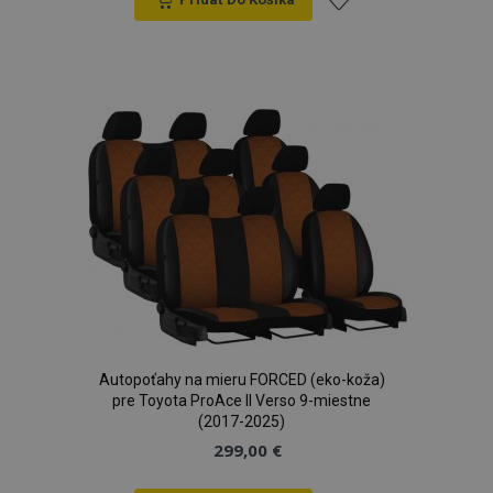
Pridať
recently_viewed_product_previous
1 
Adobe Inc.
www.vtvauto.sk
do
zoznamu
recently_compared_product_previous
1 
Adobe Inc.
prianí
www.vtvauto.sk
PHPSESSID
59 m
PHP.net
5
.vtvauto.sk
sek
Autopoťahy na mieru FORCED (eko-koža)
pre Toyota ProAce II Verso 9-miestne
(2017-2025)
299,00 €