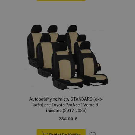
Pridať
section_data_ids
1 
Adobe Inc.
do
www.vtvauto.sk
zoznamu
prianí
mage-messages
1 
Adobe Inc.
www.vtvauto.sk
Autopoťahy na mieru STANDARD (eko-
koža) pre Toyota ProAce II Verso 8-
miestne (2017-2025)
284,00 €
Pridať Do Košíka