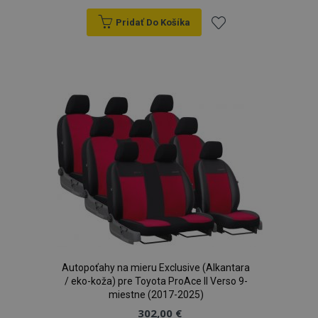
Pridať Do Košíka
Pridať
do
zoznamu
mage-cache-sessid
1 
Adobe Inc.
prianí
www.vtvauto.sk
Autopoťahy na mieru Exclusive (Alkantara
/ eko-koža) pre Toyota ProAce II Verso 9-
miestne (2017-2025)
recently_viewed_product
1 
Adobe Inc.
302,00 €
www.vtvauto.sk