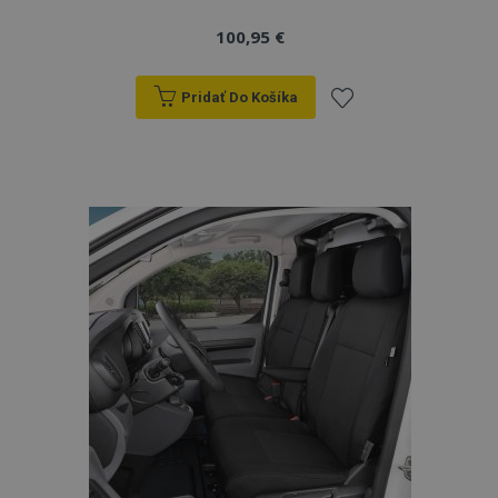
100,95 €
Pridať Do Košíka
Pridať
do
zoznamu
prianí