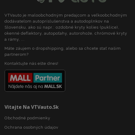
aby sa
Analytics. Uklad
DoubleClick
stránky
a aktualizuje
(ktorú
načítali
jedinečnú
vlastní
rýchlejšie.
VTVauto je maloobchodným predajcom a veľkoobchodným
hodnotu pre
spoločnosť
každú
Google) s
dodávateľom autopríslušenstva a autodoplnkov na
navštívenú
cieľom
Slovensku, ako sú napr.: ozdobné kryty kolies (puklice),
stránku a
zistiť, či
používa sa na
okenné deflektory, autopoťahy, autorohože, chrómové kryty
prehliadač
počítanie a
návštevníka
a rámy, ...
sledovanie
webu
zobrazení
podporuje
Máte záujem o dropshipping, alebo sa chcete stať našim
stránky.
súbory
partnerom?
cookie.
_gat
56
Tento názov
Google LLC
sekúnd
súboru cookie j
.vtvauto.sk
IDE
1 rok
Tento
Kontaktujte nás ešte dnes!
Google LLC
priradený k
súbor
.doubleclick.net
službe Google
cookie
Universal
nastavuje
Analytics. Podľa
spoločnosť
dokumentácie
Doubleclick
sa používa na
a vykonáva
obmedzenie
informácie
rýchlosti
o tom, ako
požiadaviek -
koncový
obmedzenie
používateľ
Vitajte Na VTVauto.sk
zhromažďovani
používa
údajov na
webovú
stránkach s
Obchodné podmienky
stránku, a o
vysokou
akejkoľvek
prevádzkou.
reklame,
Ochrana osobných údajov
ktorú
mohol