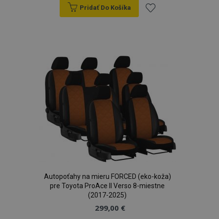
Pridať Do Košíka
Pridať
do
zoznamu
prianí
mage-translation-file-version
Coo
Adobe Inc.
rel
www.vtvauto.sk
Autopoťahy na mieru FORCED (eko-koža)
pre Toyota ProAce II Verso 8-miestne
CookieScriptConsent
4 tý
CookieScript
(2017-2025)
2 
www.vtvauto.sk
299,00 €