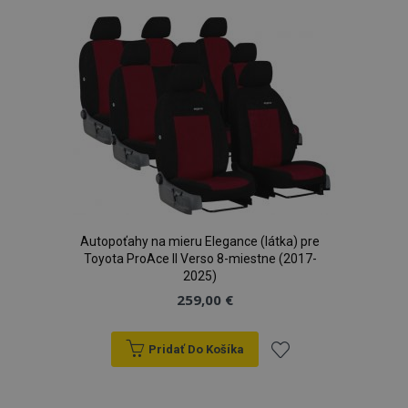
zoznamu
prianí
Autopoťahy na mieru Elegance (látka) pre
Toyota ProAce II Verso 8-miestne (2017-
2025)
259,00 €
Pridať Do Košíka
Pridať