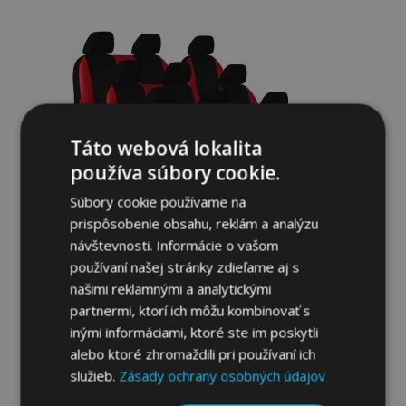
do
zoznamu
prianí
Táto webová lokalita
používa súbory cookie.
Súbory cookie používame na
prispôsobenie obsahu, reklám a analýzu
návštevnosti. Informácie o vašom
Autopoťahy na mieru ROAD (eko-koža)
používaní našej stránky zdieľame aj s
pre Toyota ProAce II Verso 9-miestne
našimi reklamnými a analytickými
(2017-2025)
partnermi, ktorí ich môžu kombinovať s
284,00 €
inými informáciami, ktoré ste im poskytli
alebo ktoré zhromaždili pri používaní ich
Pridať Do Košíka
služieb.
Zásady ochrany osobných údajov
Pridať