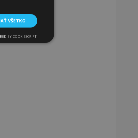
JAŤ VŠETKO
RED BY COOKIESCRIPT
Funkcie
ateľa a správa účtu.
a na uľahčenie
rehliadača, aby sa