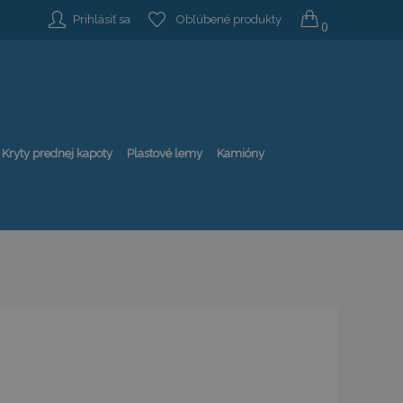
Prihlásiť sa
Obľúbené produkty
0
Kryty prednej kapoty
Plastové lemy
Kamióny