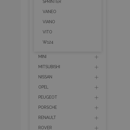
SPRINTER
recently_compare
VANEO
product_data_sto
VIANO
VITO
section_data_ids
W124
mage-messages
MINI
MITSUBISHI
NISSAN
recently_viewed_p
OPEL
recently_compare
PEUGEOT
PHPSESSID
PORSCHE
RENAULT
ROVER