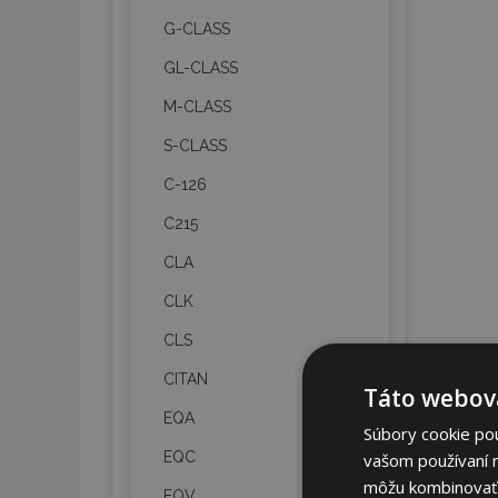
G-CLASS
GL-CLASS
M-CLASS
S-CLASS
C-126
C215
CLA
CLK
CLS
CITAN
Táto webová
EQA
Súbory cookie po
EQC
vašom používaní n
môžu kombinovať s
EQV