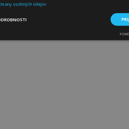
chrany osobných údajov
ODROBNOSTI
PRI
POWE
ne
Výkonnosť
Cielenie
Nevyhnutne potrebné
Výkonnosť
Cielenie
Funkcie
 súbory cookie umožňujú základné funkcie webovej lokality, ako prihlásenie použív
nedá správne používať bez nevyhnutne potrebných súborov cookie.
Poskytovateľ
/
Uplynutie
Popis
Doména
platnosti
age
1 deň
Tento súbor cookie sa použív
Adobe Inc.
ukladania obsahu do pamäte p
www.vtvauto.sk
stránky načítali rýchlejšie.