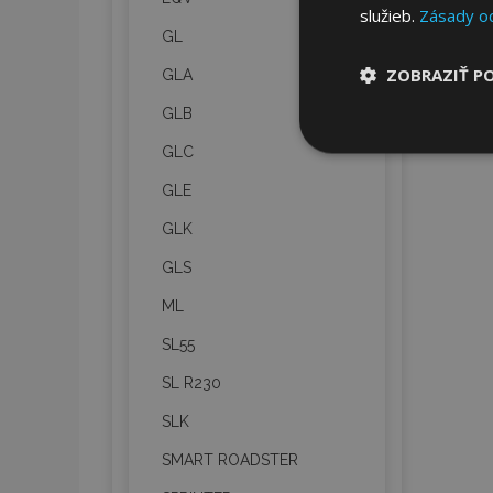
služieb.
Zásady o
GL
ZOBRAZIŤ P
GLA
GLB
Nevyhnut
GLC
potrebné
GLE
GLK
GLS
ML
SL55
Nevyhnutne potrebné
Webová lokalita sa 
SL R230
Meno
SLK
mage-cache-stor
SMART ROADSTER