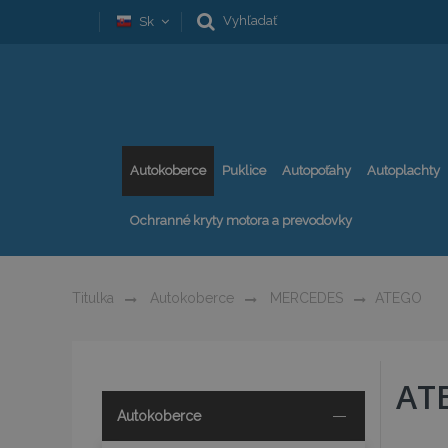
Vyhľadať
Sk
Autokoberce
Puklice
Autopoťahy
Autoplachty
Ochranné kryty motora a prevodovky
Titulka
Autokoberce
MERCEDES
ATEGO
AT
Autokoberce