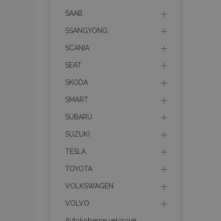
SAAB
mage-translation-f
SSANGYONG
SCANIA
CookieScriptConse
SEAT
SKODA
mage-cache-sessi
SMART
SUBARU
SUZUKI
recently_viewed_p
TESLA
TOYOTA
VOLKSWAGEN
Meno
Meno
Posk
Meno
Dom
VOLVO
_ga_MHZKV92P8N
mage-cache-stora
section-invalidatio
_gcl_au
Goo
Autokoberce velúrové