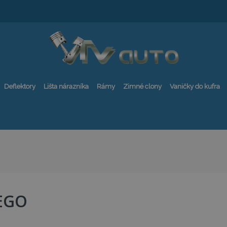
Deflektory
Lišta nárazníka
Rámy
Zimné clony
Vaničky do kufra
EGO