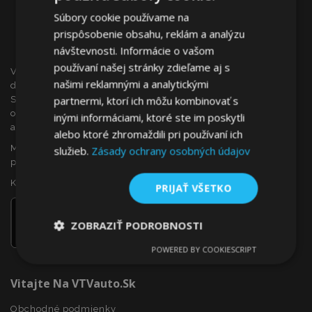
Súbory cookie používame na
prispôsobenie obsahu, reklám a analýzu
návštevnosti. Informácie o vašom
používaní našej stránky zdieľame aj s
VTVauto je maloobchodným predajcom a veľkoobchodným
našimi reklamnými a analytickými
dodávateľom autopríslušenstva a autodoplnkov na
partnermi, ktorí ich môžu kombinovať s
Slovensku, ako sú napr.: ozdobné kryty kolies (puklice),
okenné deflektory, autopoťahy, autorohože, chrómové kryty
inými informáciami, ktoré ste im poskytli
a rámy, ...
alebo ktoré zhromaždili pri používaní ich
Máte záujem o dropshipping, alebo sa chcete stať našim
služieb.
Zásady ochrany osobných údajov
partnerom?
Kontaktujte nás ešte dnes!
PRIJAŤ VŠETKO
ZOBRAZIŤ PODROBNOSTI
POWERED BY COOKIESCRIPT
Nevyhnutne
Výkonnosť
Cielenie
potrebné
Vitajte Na VTVauto.sk
Obchodné podmienky