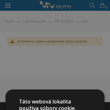
0
Titulka
Lišta Nárazníka
MITSUBISHI
ASX
Zvolenému výberu neodpovedá žiadny produkt.
Táto webová lokalita
používa súbory cookie.