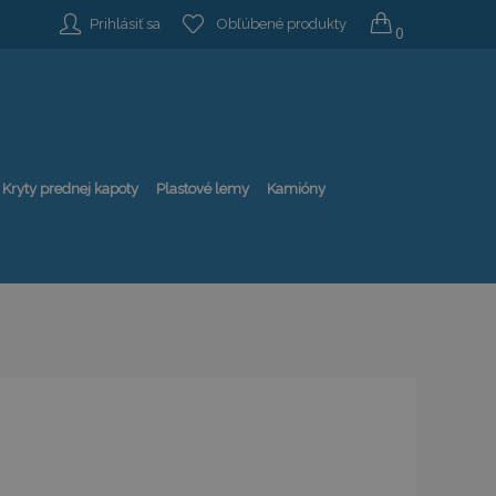
Prihlásiť sa
Obľúbené produkty
0
Kryty prednej kapoty
Plastové lemy
Kamióny