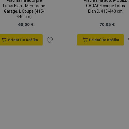
Plachta na auto pre
Plachta na auto MOBILE
Lotus Elan - Membrane
GARAGE coupe Lotus
Garage, L Coupe (415-
Elan D. 415-440 cm
440 cm)
68,00 €
70,95 €
Pridať Do Košíka
Pridať Do Košíka
Pridať
P
do
zoznamu
prianí
p