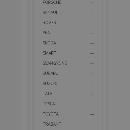
PORSCHE
RENAULT
ROVER
SEAT
Nevyhnutne potrebné
Webová lokalita sa 
SKODA
Meno
SMART
mage-cache-stor
SSANGYONG
SUBARU
recently_compare
SUZUKI
product_data_sto
TATA
TESLA
section_data_ids
TOYOTA
TRABANT
mage-messages