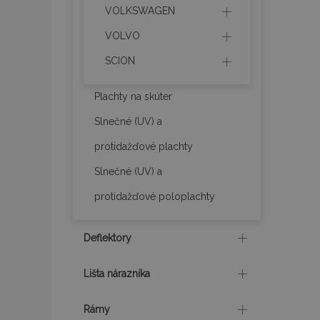
VOLKSWAGEN
VOLVO
recently_viewed_p
SCION
recently_compare
Plachty na skúter
PHPSESSID
Slnečné (UV) a
protidažďové plachty
Slnečné (UV) a
protidažďové poloplachty
mage-translation-f
Deflektory
CookieScriptConse
Lišta nárazníka
Rámy
mage-cache-sessi