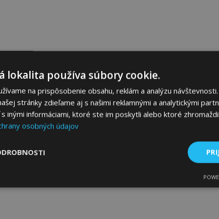
 lokalita používa súbory cookie.
užívame na prispôsobenie obsahu, reklám a analýzu návštevnosti.
ašej stránky zdieľame aj s našimi reklamnými a analytickými partne
 inými informáciami, ktoré ste im poskytli alebo ktoré zhromaždili
chrany osobných údajov
ODROBNOSTI
PRI
POWE
ne
Výkonnosť
Cielenie