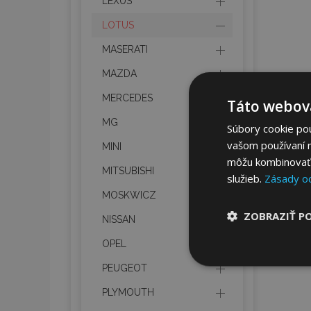
LEXUS
LOTUS
MASERATI
MAZDA
MERCEDES
Táto webová
MG
Súbory cookie po
vašom používaní n
MINI
môžu kombinovať s
MITSUBISHI
služieb.
Zásady o
MOSKWICZ
ZOBRAZIŤ P
NISSAN
OPEL
Nevyhnut
PEUGEOT
potrebné
PLYMOUTH