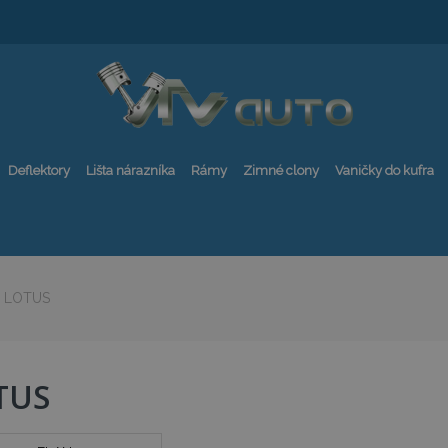
Deflektory
Lišta nárazníka
Rámy
Zimné clony
Vaničky do kufra
LOTUS
TUS