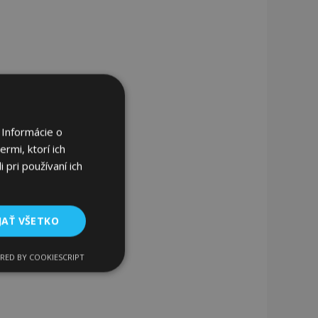
 Informácie o
rmi, ktorí ich
 pri používaní ich
JAŤ VŠETKO
RED BY COOKIESCRIPT
Funkcie