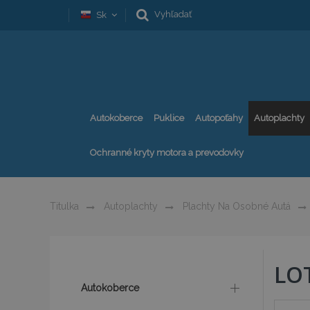
Vyhľadať
Sk
Autokoberce
Puklice
Autopoťahy
Autoplachty
Ochranné kryty motora a prevodovky
Titulka
Autoplachty
Plachty Na Osobné Autá
LO
Autokoberce