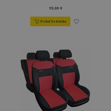
55,00 €
Pridať Do Košíka
Pridať
do
zoznamu
prianí