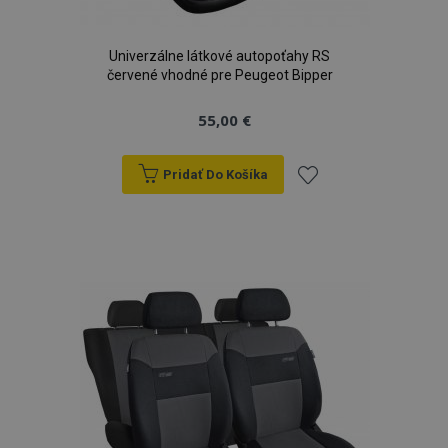
Univerzálne látkové autopoťahy RS
červené vhodné pre Peugeot Bipper
55,00 €
Pridať Do Košíka
Pridať
do
zoznamu
prianí