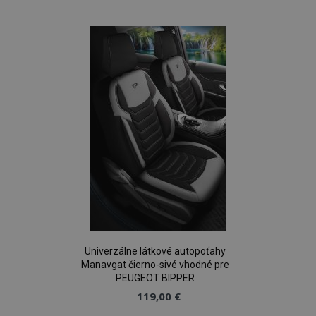
do
zoznamu
prianí
Univerzálne látkové autopoťahy
Manavgat čierno-sivé vhodné pre
PEUGEOT BIPPER
119,00 €