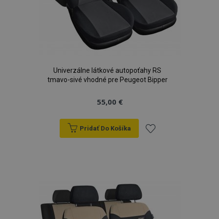
Univerzálne látkové autopoťahy RS
tmavo-sivé vhodné pre Peugeot Bipper
55,00 €
Pridať Do Košíka
Pridať
do
zoznamu
prianí