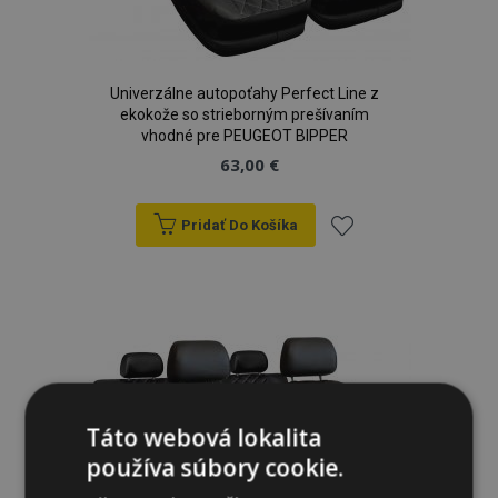
Univerzálne autopoťahy Perfect Line z
ekokože so strieborným prešívaním
vhodné pre PEUGEOT BIPPER
63,00 €
Pridať Do Košíka
Pridať
do
zoznamu
prianí
Táto webová lokalita
používa súbory cookie.