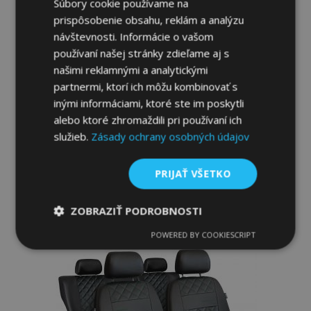
Súbory cookie používame na
prispôsobenie obsahu, reklám a analýzu
návštevnosti. Informácie o vašom
používaní našej stránky zdieľame aj s
našimi reklamnými a analytickými
partnermi, ktorí ich môžu kombinovať s
Univerzálne autopoťahy Perfect Line z
inými informáciami, ktoré ste im poskytli
ekokože s červeným prešívaním vhodné
alebo ktoré zhromaždili pri používaní ich
pre PEUGEOT BIPPER
služieb.
Zásady ochrany osobných údajov
63,00 €
PRIJAŤ VŠETKO
Pridať Do Košíka
Pridať
ZOBRAZIŤ PODROBNOSTI
do
POWERED BY COOKIESCRIPT
Nevyhnutne
Výkonnosť
Cielenie
potrebné
zoznamu
prianí
Funkcie