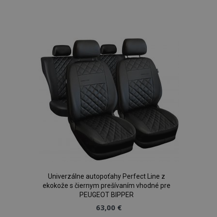
Pridať
PHPSESSID
59 m
PHP.net
5
.vtvauto.sk
sek
do
zoznamu
prianí
Univerzálne autopoťahy Perfect Line z
ekokože s čiernym prešívaním vhodné pre
PEUGEOT BIPPER
63,00 €
mage-translation-file-version
Coo
Adobe Inc.