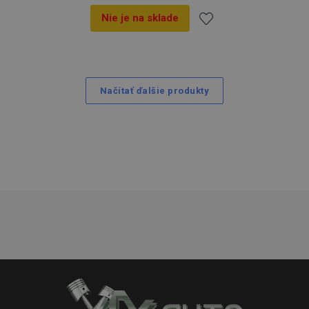
Nie je na sklade
Pridať
do
Načítať ďalšie produkty
zoznamu
prianí