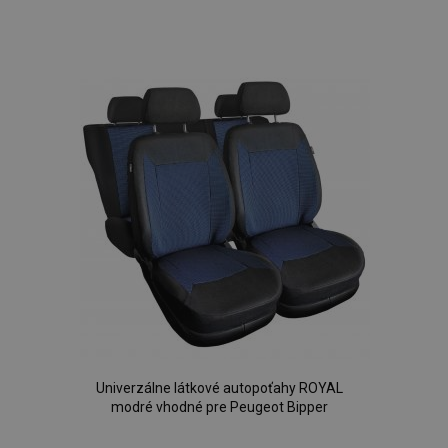
Pridať
do
zoznamu
prianí
Univerzálne látkové autopoťahy ROYAL
modré vhodné pre Peugeot Bipper