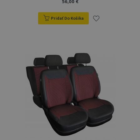
56,00 €
Pridať Do Košíka
Pridať
do
zoznamu
prianí