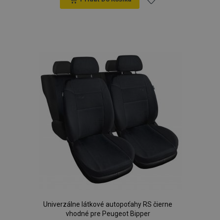
Pridať
do
zoznamu
prianí
Univerzálne látkové autopoťahy RS čierne
vhodné pre Peugeot Bipper