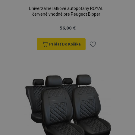
Univerzálne látkové autopoťahy ROYAL
červené vhodné pre Peugeot Bipper
56,00 €
Pridať Do Košíka
Pridať
do
zoznamu
prianí