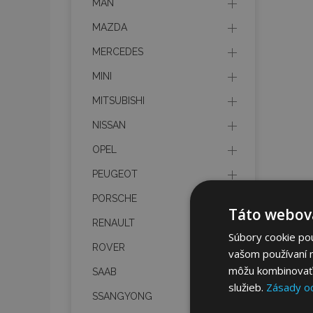
MAN
MAZDA
MERCEDES
MINI
MITSUBISHI
NISSAN
OPEL
PEUGEOT
PORSCHE
Táto webová
RENAULT
Súbory cookie po
ROVER
vašom používaní n
môžu kombinovať s
SAAB
služieb.
Zásady o
SSANGYONG