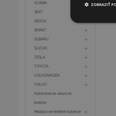
SCANIA
ZOBRAZIŤ P
SEAT
Nevyhnut
SKODA
potrebné
SMART
SUBARU
SUZUKI
TESLA
TOYOTA
Nevyhnutne potrebné
Webová lokalita sa 
VOLKSWAGEN
Meno
VOLVO
Autokoberce velúrové
mage-cache-stor
textilné
recently_compare
Maskačové textilné koberce