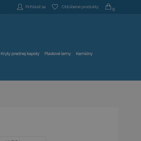
Prihlásiť sa
Obľúbené produkty
0
Kryty prednej kapoty
Plastové lemy
Kamióny