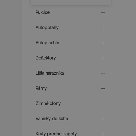
product_data_sto
Puklice
section_data_ids
Autopoťahy
Autoplachty
mage-messages
Deflektory
recently_viewed_p
Lišta nárazníka
recently_compare
Rámy
PHPSESSID
Zimné clony
Vaničky do kufra
Kryty prednej kapoty
mage-translation-f