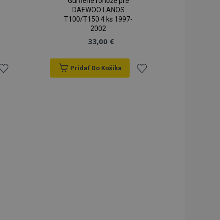
Gumené rohože pre
DAEWOO LANOS
T100/T150 4 ks 1997-
2002
33,00 €
Pridať Do Košíka
ridať
Pridať
do
do
zoznamu
zoznamu
rianí
prianí