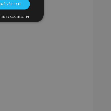
JAŤ VŠETKO
RED BY COOKIESCRIPT
Funkcie
ateľa a správa účtu.
a na uľahčenie
rehliadača, aby sa
o porovnávaných