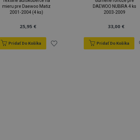
Textilné autokoberce na
Gumené rohože pre
mieru pre Daewoo Matiz
DAEWOO NUBIRA 4 ks
2001-2004 (4 ks)
2003-2009
25,95 €
33,00 €
Pridať Do Košíka
Pridať Do Košíka
Pridať
P
do
zoznamu
prianí
p