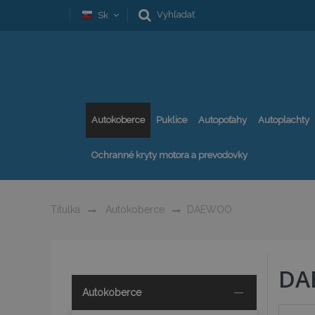
Vyhľadať
Sk
Autokoberce
Puklice
Autopoťahy
Autoplachty
Ochranné kryty motora a prevodovky
Titulka
Autokoberce
DAEWOO
DA
Autokoberce