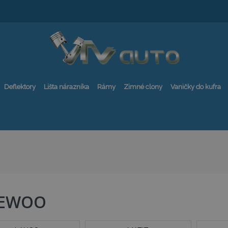
Deflektory
Lišta nárazníka
Rámy
Zimné clony
Vaničky do kufra
EWOO