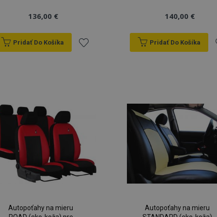
136,00 €
140,00 €
Pridať Do Košíka
Pridať Do Košíka
Pridať
P
do
zoznamu
prianí
p
Autopoťahy na mieru
Autopoťahy na mieru