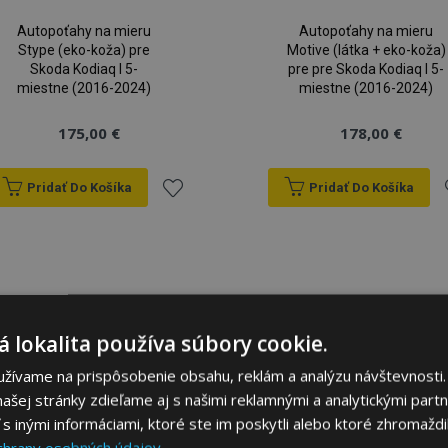
Autopoťahy na mieru
Autopoťahy na mieru
Stype (eko-koža) pre
Motive (látka + eko-koža)
Skoda Kodiaq I 5-
pre pre Skoda Kodiaq I 5-
miestne (2016-2024)
miestne (2016-2024)
175,00 €
178,00 €
Pridať Do Košíka
Pridať Do Košíka
Pridať
P
do
zoznamu
 lokalita používa súbory cookie.
prianí
p
užívame na prispôsobenie obsahu, reklám a analýzu návštevnosti.
ašej stránky zdieľame aj s našimi reklamnými a analytickými partne
 inými informáciami, ktoré ste im poskytli alebo ktoré zhromaždili
chrany osobných údajov