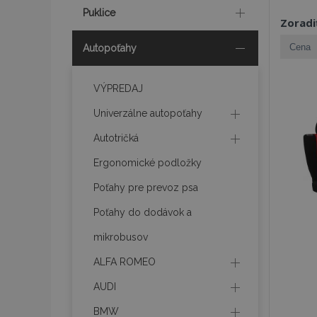
Puklice
Zoradi
Autopoťahy
VÝPREDAJ
Univerzálne autopoťahy
Autotričká
Ergonomické podložky
Poťahy pre prevoz psa
Poťahy do dodávok a
mikrobusov
ALFA ROMEO
AUDI
BMW