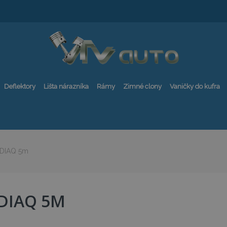
Deflektory
Lišta nárazníka
Rámy
Zimné clony
Vaničky do kufra
DIAQ 5m
DIAQ 5M