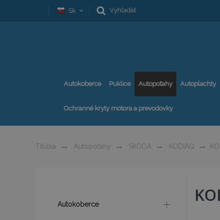
Vyhľadať
Sk
Autokoberce
Puklice
Autopoťahy
Autoplachty
Ochranné kryty motora a prevodovky
Titulka
Autopoťahy
SKODA
KODIAQ
KO
KO
Autokoberce