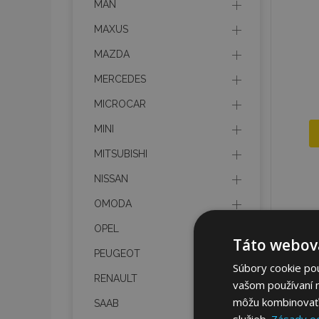
MAN
MAXUS
MAZDA
MERCEDES
MICROCAR
MINI
MITSUBISHI
NISSAN
OMODA
OPEL
Táto webová
PEUGEOT
Súbory cookie po
RENAULT
vašom používaní n
môžu kombinovať s
SAAB
služieb.
Zásady o