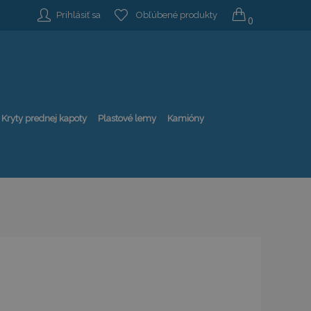
Prihlásiť sa
Obľúbené produkty
0
Kryty prednej kapoty
Plastové lemy
Kamióny