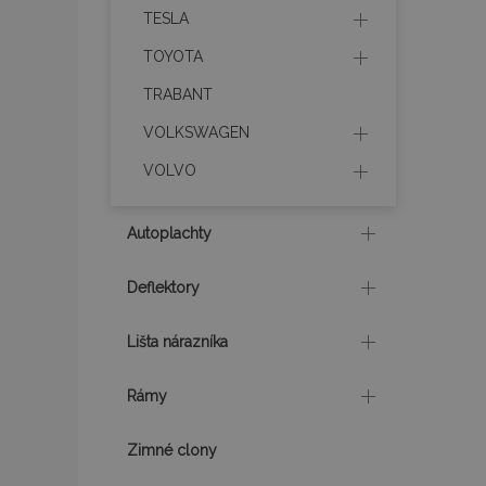
TESLA
mage-translation-f
TOYOTA
TRABANT
CookieScriptConse
VOLKSWAGEN
VOLVO
mage-cache-sessi
Autoplachty
Deflektory
recently_viewed_p
Lišta nárazníka
Rámy
Meno
Meno
Posk
Meno
Dom
_ga_MHZKV92P8N
mage-cache-stora
Zimné clony
section-invalidatio
_gcl_au
Goo
.vtv