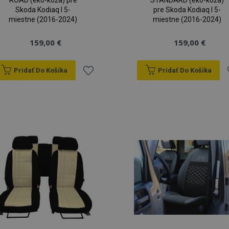
ROAD (eko-koža) pre
STANDARD (eko-koža)
Skoda Kodiaq I 5-
pre Skoda Kodiaq I 5-
miestne (2016-2024)
miestne (2016-2024)
159,00 €
159,00 €
Pridať Do Košíka
Pridať Do Košíka
Pridať
P
do
zoznamu
prianí
p