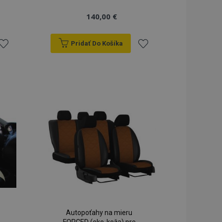
140,00 €
Pridať Do Košíka
ridať
Pridať
do
do
zoznamu
zoznamu
rianí
prianí
Autopoťahy na mieru