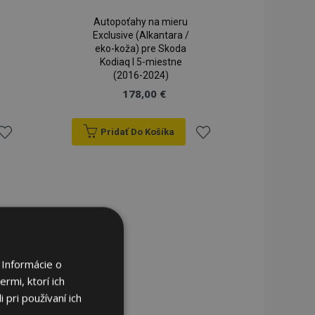
Autopoťahy na mieru
Exclusive (Alkantara /
eko-koža) pre Skoda
Kodiaq I 5-miestne
(2016-2024)
178,00 €
Pridať Do Košíka
ridať
Pridať
do
do
zoznamu
zoznamu
rianí
prianí
 Informácie o
rmi, ktorí ich
 pri používaní ich