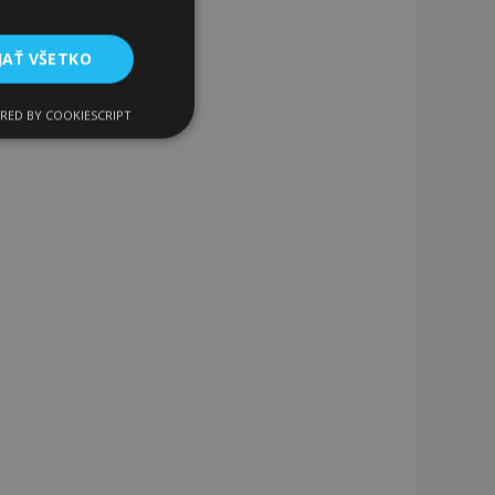
JAŤ VŠETKO
RED BY COOKIESCRIPT
Funkcie
ateľa a správa účtu.
a na uľahčenie
rehliadača, aby sa