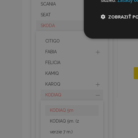
SCANIA
SEAT
ZOBRAZIŤ P
SKODA
Nevyhnut
potrebné
CITIGO
FABIA
FELICIA
KAMIQ
KAROQ
Nevyhnutne potrebné
KODIAQ
Webová lokalita sa 
KODIAQ 5m
Meno
KODIAQ 5m. (z
mage-cache-stor
verzie 7 m.)