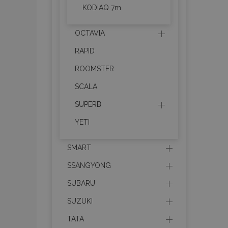
recently_compare
KODIAQ 7m
product_data_sto
OCTAVIA
RAPID
section_data_ids
ROOMSTER
SCALA
mage-messages
SUPERB
YETI
recently_viewed_p
SMART
recently_compare
SSANGYONG
PHPSESSID
SUBARU
SUZUKI
TATA