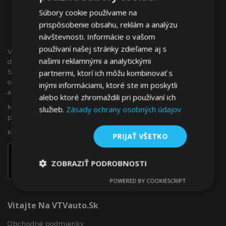
Súbory cookie používame na
prispôsobenie obsahu, reklám a analýzu
návštevnosti. Informácie o vašom
používaní našej stránky zdieľame aj s
VTVauto je maloobchodným predajcom a veľkoobchodným
našimi reklamnými a analytickými
dodávateľom autopríslušenstva a autodoplnkov na
partnermi, ktorí ich môžu kombinovať s
Slovensku, ako sú napr.: ozdobné kryty kolies (puklice),
okenné deflektory, autopoťahy, autorohože, chrómové kryty
inými informáciami, ktoré ste im poskytli
a rámy, ...
alebo ktoré zhromaždili pri používaní ich
Máte záujem o dropshipping, alebo sa chcete stať našim
služieb.
Zásady ochrany osobných údajov
partnerom?
Kontaktujte nás ešte dnes!
PRIJAŤ VŠETKO
ZOBRAZIŤ PODROBNOSTI
POWERED BY COOKIESCRIPT
Nevyhnutne
Výkonnosť
Cielenie
potrebné
Vitajte Na VTVauto.sk
Obchodné podmienky