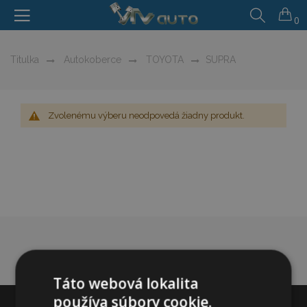
0
Titulka
Autokoberce
TOYOTA
SUPRA
Zvolenému výberu neodpovedá žiadny produkt.
Táto webová lokalita
používa súbory cookie.