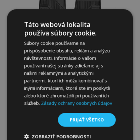
Táto webová lokalita
používa súbory cookie.
Súbory cookie používame na
prispôsobenie obsahu, reklám a analýzu
návštevnosti. Informácie o vašom
používaní našej stránky zdieľame aj s
našimi reklamnými a analytickými
3D Gumené rohože No.77 pre HYUNDAI E-
partnermi, ktorí ich môžu kombinovať s
NIRO 2018-up (4 ks)
inými informáciami, ktoré ste im poskytli
46,95 €
alebo ktoré zhromaždili pri používaní ich
služieb.
Zásady ochrany osobných údajov
Pridať Do Košíka
Pridať
PRIJAŤ VŠETKO
do
ZOBRAZIŤ PODROBNOSTI