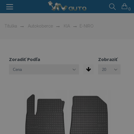
0
Titulka
Autokoberce
KIA
E-NIRO
Zoradiť Podľa
Zobraziť