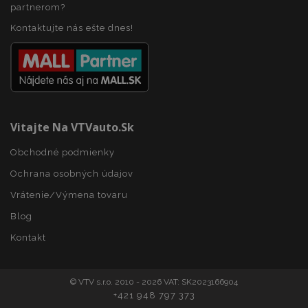
partnerom?
mage-cache-storage
1 
Adobe Inc.
www.vtvauto.sk
Kontaktujte nás ešte dnes!
Vitajte Na VTVauto.sk
recently_compared_product
1 
Adobe Inc.
www.vtvauto.sk
Obchodné podmienky
Ochrana osobných údajov
product_data_storage
1 
Adobe Inc.
Vrátenie/Výmena tovaru
www.vtvauto.sk
Google Privacy Policy
Blog
Kontakt
© VTV s.r.o. 2010 - 2026 VAT: SK2023166904
section_data_ids
1 
Adobe Inc.
+421 948 797 373
www.vtvauto.sk