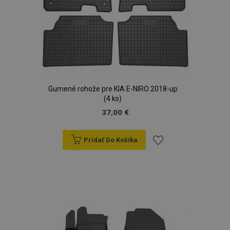
Gumené rohože pre KIA E-NIRO 2018-up
(4 ks)
37,00 €
Pridať Do Košíka
Pridať
do
zoznamu
prianí