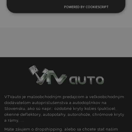
zoznamu
POWERED BY COOKIESCRIPT
Nevyhnutne
Výkonnosť
Cielenie
prianí
potrebné
Funkcie
Nevyhnutne potrebné
Výkonnosť
Cielenie
Funkcie
VTVauto je maloobchodným predajcom a veľkoobchodným
Nevyhnutne potrebné súbory cookie umožňujú
základné funkcie webovej lokality, ako prihlásenie
dodávateľom autopríslušenstva a autodoplnkov na
používateľa a správa účtu. Webová lokalita sa nedá
Slovensku, ako sú napr.: ozdobné kryty kolies (puklice),
správne používať bez nevyhnutne potrebných
okenné deflektory, autopoťahy, autorohože, chrómové kryty
súborov cookie.
a rámy, ...
Poskytovateľ
/
Uply
Meno
Máte záujem o dropshipping, alebo sa chcete stať našim
Doména
plat