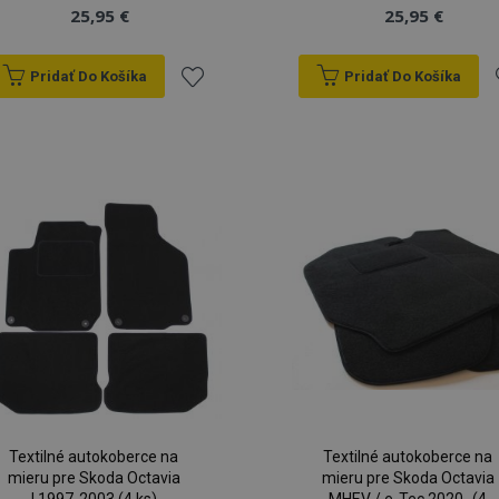
25,95 €
25,95 €
Pridať Do Košíka
Pridať Do Košíka
Pridať
P
do
zoznamu
prianí
p
Textilné autokoberce na
Textilné autokoberce na
mieru pre Skoda Octavia
mieru pre Skoda Octavia