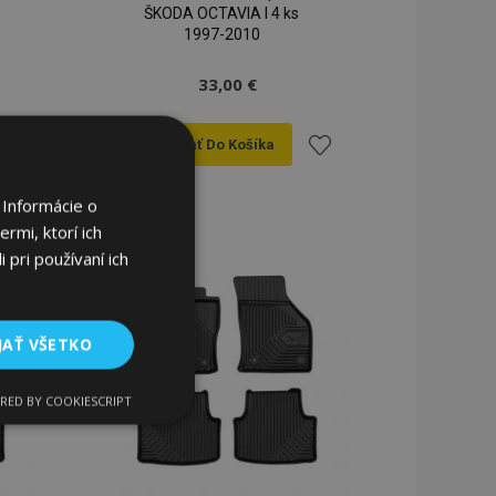
ŠKODA OCTAVIA I 4 ks
1997-2010
33,00 €
Pridať Do Košíka
ridať
Pridať
 Informácie o
do
do
rmi, ktorí ich
 pri používaní ich
zoznamu
zoznamu
rianí
prianí
JAŤ VŠETKO
RED BY COOKIESCRIPT
Funkcie