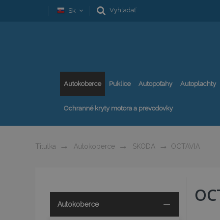
Vyhľadať
Sk
Autokoberce
Puklice
Autopoťahy
Autoplachty
Ochranné kryty motora a prevodovky
Titulka
Autokoberce
SKODA
OCTAVIA
OC
Autokoberce