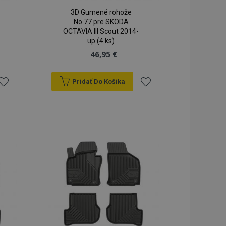
3D Gumené rohože
No.77 pre SKODA
OCTAVIA III Scout 2014-
up (4 ks)
46,95 €
ateľa a správa účtu.
Pridať Do Košíka
ridať
Pridať
a na uľahčenie
rehliadača, aby sa
do
do
o porovnávaných
zoznamu
zoznamu
 výrobkoch
rianí
prianí
eraných /
 pre zákazníka
ými kupujúcim, ako
nformácie o
šie upozornenia,