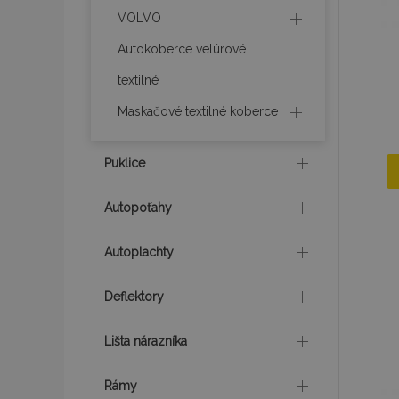
VOLVO
Autokoberce velúrové
recently_viewed_p
textilné
recently_compare
Maskačové textilné koberce
PHPSESSID
Puklice
Autopoťahy
Autoplachty
mage-translation-f
Deflektory
CookieScriptConse
Lišta nárazníka
Rámy
mage-cache-sessi