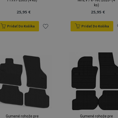
I 1997-2003 (4 ks)
MHEV / e-Tec 2020- (4
ks)
25,95 €
25,95 €
Pridať Do Košíka
Pridať Do Košíka
Pridať
P
do
zoznamu
prianí
p
Gumené rohože pre
Gumené rohože pre