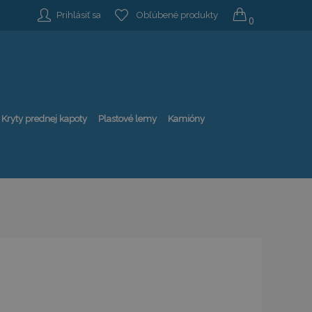
Prihlásiť sa
Obľúbené produkty
0
Kryty prednej kapoty
Plastové lemy
Kamióny