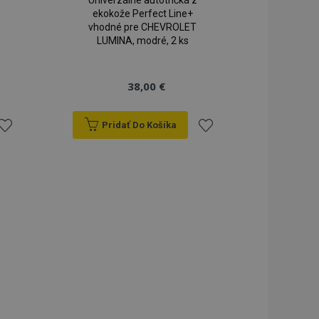
Univerzálne autotričká z
ekokože Perfect Line+
vhodné pre CHEVROLET
LUMINA, modré, 2 ks
38,00 €
Pridať Do Košíka
ridať
Pridať
do
do
zoznamu
zoznamu
rianí
prianí