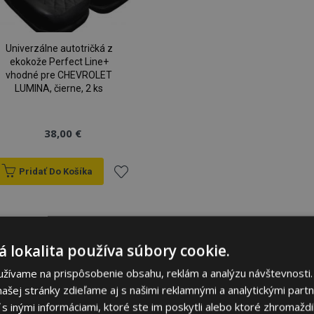
Univerzálne autotričká z
ekokože Perfect Line+
vhodné pre CHEVROLET
LUMINA, čierne, 2 ks
38,00 €
Pridať Do Košíka
Pridať
do
 lokalita používa súbory cookie.
zoznamu
užívame na prispôsobenie obsahu, reklám a analýzu návštevnosti.
prianí
ašej stránky zdieľame aj s našimi reklamnými a analytickými partne
 inými informáciami, ktoré ste im poskytli alebo ktoré zhromaždili