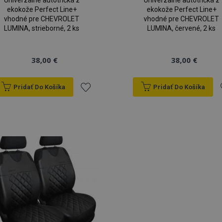
Univerzálne autotričká z
Univerzálne autotričká z
ekokože Perfect Line+
ekokože Perfect Line+
vhodné pre CHEVROLET
vhodné pre CHEVROLET
LUMINA, strieborné, 2 ks
LUMINA, červené, 2 ks
38,00 €
38,00 €
Pridať Do Košíka
Pridať Do Košíka
Pridať
P
do
zoznamu
prianí
p