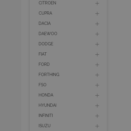
CITROEN
recently_compare
CUPRA
product_data_sto
DACIA
DAEWOO
section_data_ids
DODGE
FIAT
mage-messages
FORD
FORTHING
recently_viewed_p
FSO
recently_compare
HONDA
HYUNDAI
PHPSESSID
INFINITI
ISUZU