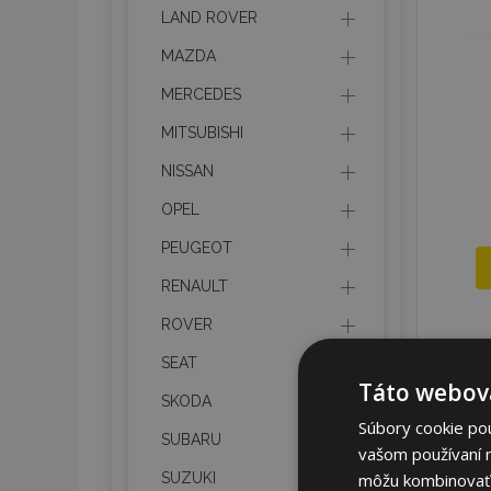
LAND ROVER
MAZDA
MERCEDES
MITSUBISHI
NISSAN
OPEL
PEUGEOT
RENAULT
ROVER
SEAT
Táto webová
SKODA
Súbory cookie po
SUBARU
vašom používaní n
môžu kombinovať s
SUZUKI