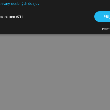
chrany osobných údajov
ODROBNOSTI
PRI
POWE
ne
Výkonnosť
Cielenie
Nevyhnutne potrebné
Výkonnosť
Cielenie
Funkcie
 súbory cookie umožňujú základné funkcie webovej lokality, ako prihlásenie použív
nedá správne používať bez nevyhnutne potrebných súborov cookie.
Poskytovateľ
/
Uplynutie
Popis
Doména
platnosti
age
1 deň
Tento súbor cookie sa použív
Adobe Inc.
ukladania obsahu do pamäte p
www.vtvauto.sk
stránky načítali rýchlejšie.