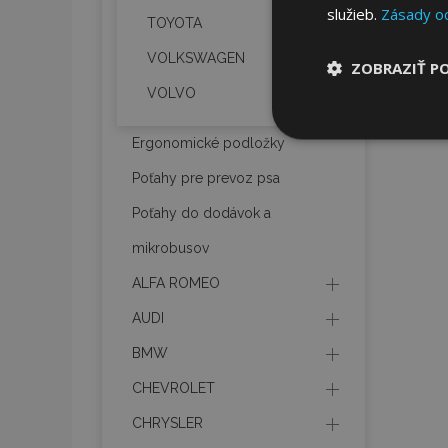
služieb.
Zásady o
TOYOTA
VOLKSWAGEN
ZOBRAZIŤ P
VOLVO
Nevyhnut
potrebné
Ergonomické podložky
Poťahy pre prevoz psa
Poťahy do dodávok a
mikrobusov
ALFA ROMEO
AUDI
Nevyhnutne potrebné
Webová lokalita sa 
BMW
Meno
CHEVROLET
mage-cache-stor
CHRYSLER