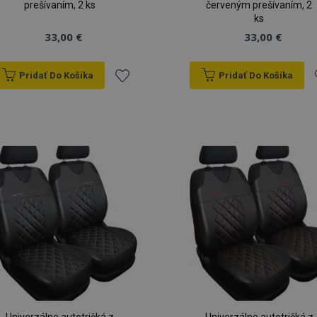
prešívaním, 2 ks
červeným prešívaním, 2
ks
33,00 €
33,00 €
Pridať Do Košíka
Pridať Do Košíka
Pridať
P
do
zoznamu
prianí
p