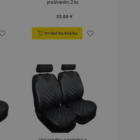
prešívaním, 2 ks
33,00 €
Pridať Do Košíka
ridať
Pridať
do
do
zoznamu
zoznamu
rianí
prianí