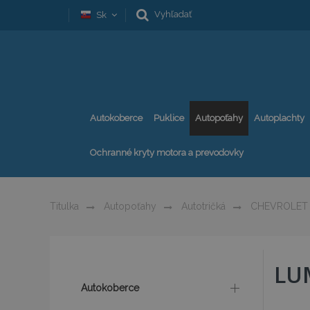
Vyhľadať
Sk
Autokoberce
Puklice
Autopoťahy
Autoplachty
Ochranné kryty motora a prevodovky
Titulka
Autopoťahy
Autotričká
CHEVROLET
LU
Autokoberce