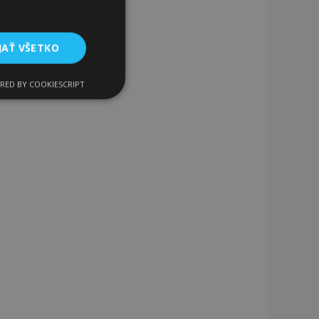
JAŤ VŠETKO
RED BY COOKIESCRIPT
Funkcie
ateľa a správa účtu.
a na uľahčenie
rehliadača, aby sa