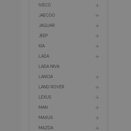
IVECO
mage-translation-f
JAECOO
JAGUAR
CookieScriptConse
JEEP
KIA
LADA
mage-cache-sessi
LADA NIVA
LANCIA
recently_viewed_p
LAND ROVER
LEXUS
MAN
Meno
Meno
Posk
Meno
MAXUS
Dom
_ga_MHZKV92P8N
mage-cache-stora
section-invalidatio
MAZDA
_gcl_au
Goo