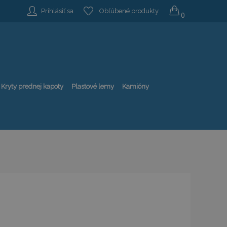
Prihlásiť sa
Obľúbené produkty
0
Kryty prednej kapoty
Plastové lemy
Kamióny