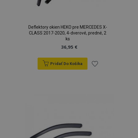
Deflektory okien HEKO pre MERCEDES X-
CLASS 2017-2020, 4-dverové, predné, 2
ks
36,95 €
Pridať Do Košíka
Pridať
do
zoznamu
prianí