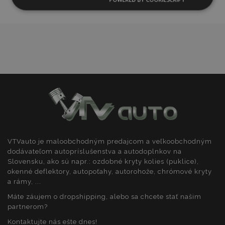
prianí
Nevyhnutne
Výkonnosť
Cielenie
potrebné
Funkcie
Nevyhnutne potrebné
Výkonnosť
Cielenie
Funkcie
VTVauto je maloobchodným predajcom a veľkoobchodným
dodávateľom autopríslušenstva a autodoplnkov na
Nevyhnutne potrebné súbory cookie umožňujú
Slovensku, ako sú napr.: ozdobné kryty kolies (puklice),
základné funkcie webovej lokality, ako prihlásenie
používateľa a správa účtu. Webová lokalita sa nedá
okenné deflektory, autopoťahy, autorohože, chrómové kryty
správne používať bez nevyhnutne potrebných
a rámy, ...
súborov cookie.
Máte záujem o dropshipping, alebo sa chcete stať našim
Poskytovateľ
/
Uply
Meno
partnerom?
Doména
plat
Kontaktujte nás ešte dnes!
mage-cache-storage
1 
Adobe Inc.