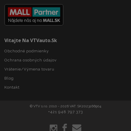
www.vtvauto.sk
Vitajte Na VTVauto.sk
recently_compared_product
1 
Adobe Inc.
Obchodné podmienky
www.vtvauto.sk
Ochrana osobných údajov
Vrátenie/Výmena tovaru
product_data_storage
1 
Adobe Inc.
www.vtvauto.sk
Blog
Google Privacy Policy
Kontakt
© VTV s.r.o. 2010 - 2026 VAT: SK2023166904
+421 948 797 373
section_data_ids
1 
Adobe Inc.
www.vtvauto.sk