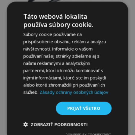
Táto webová lokalita
používa súbory cookie.
Súbory cookie používame na
prispôsobenie obsahu, reklám a analýzu
návštevnosti. Informácie o vašom
Deflektory okien HEKO pre MERCEDES X-
používaní našej stránky zdieľame aj s
CLASS 2017-2020, 4-dverové, predné a
našimi reklamnými a analytickými
zadné, 4 ks
partnermi, ktorí ich môžu kombinovať s
49,95 €
inými informáciami, ktoré ste im poskytli
alebo ktoré zhromaždili pri používaní ich
Pridať Do Košíka
služieb.
Zásady ochrany osobných údajov
Pridať
PRIJAŤ VŠETKO
do
zoznamu
ZOBRAZIŤ PODROBNOSTI
POWERED BY COOKIESCRIPT