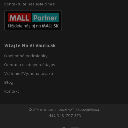
Kontaktujte nás ešte dnes!
Vitajte Na VTVauto.sk
recently_viewed_product_previous
1 
Adobe Inc.
www.vtvauto.sk
Obchodné podmienky
Ochrana osobných údajov
Vrátenie/Výmena tovaru
recently_compared_product_previous
1 
Adobe Inc.
www.vtvauto.sk
Blog
Kontakt
PHPSESSID
59 m
PHP.net
5
.vtvauto.sk
© VTV s.r.o. 2010 - 2026 VAT: SK2023166904
sek
+421 948 797 373