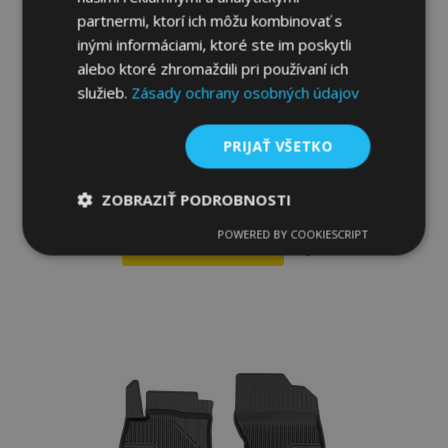
partnermi, ktorí ich môžu kombinovať s
inými informáciami, ktoré ste im poskytli
alebo ktoré zhromaždili pri používaní ich
služieb.
Zásady ochrany osobných údajov
PRIJAŤ VŠETKO
Gumené rohože pre MITSUBISHI LANCER
VIII 4 ks 2007-2016
33,00 €
ZOBRAZIŤ PODROBNOSTI
POWERED BY COOKIESCRIPT
Nevyhnutne
Výkonnosť
Cielenie
Pridať Do Košíka
potrebné
Pridať
do
Funkcie
zoznamu
prianí