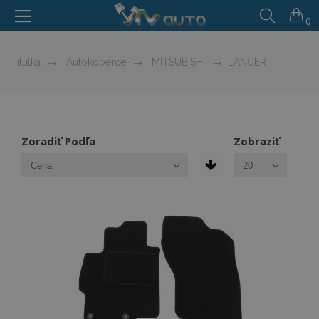
0
Titulka
Autokoberce
MITSUBISHI
LANCER
Zoradiť Podľa
Zobraziť