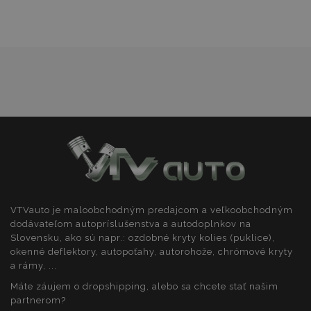
prianí
product_data_storage
1 
Adobe Inc.
www.vtvauto.sk
Google Privacy Policy
section_data_ids
1 
Adobe Inc.
www.vtvauto.sk
VTVauto je maloobchodným predajcom a veľkoobchodným
dodávateľom autopríslušenstva a autodoplnkov na
Slovensku, ako sú napr.: ozdobné kryty kolies (puklice),
okenné deflektory, autopoťahy, autorohože, chrómové kryty
mage-messages
1 
Adobe Inc.
www.vtvauto.sk
a rámy, ...
Máte záujem o dropshipping, alebo sa chcete stať našim
partnerom?