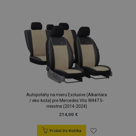
Pridať
do
zoznamu
prianí
recently_viewed_product_previous
1 
Adobe Inc.
www.vtvauto.sk
Autopoťahy na mieru Exclusive (Alkantara
/ eko-koža) pre Mercedes Vito W447 5-
recently_compared_product_previous
1 
Adobe Inc.
www.vtvauto.sk
miestne (2014-2024)
214,00 €
Pridať Do Košíka
PHPSESSID
59 m
PHP.net
5
.vtvauto.sk