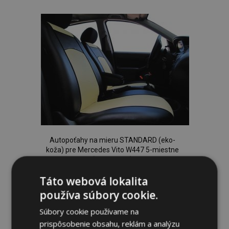
do
zoznamu
prianí
Autopoťahy na mieru STANDARD (eko-
koža) pre Mercedes Vito W447 5-miestne
(2014-2024)
196,00 €
Táto webová lokalita
používa súbory cookie.
Pridať Do Košíka
Súbory cookie používame na
Pridať
prispôsobenie obsahu, reklám a analýzu