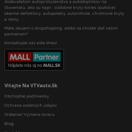
dodávateľom autopríslušenstva a autodoplnkov na
Slovensku, ako sú napr.: ozdobné kryty kolies (puklice),
okenné deflektory, autopoťahy, autorohože, chrómové kryty
a rámy, ...
Máte záujem o dropshipping, alebo sa chcete stať našim
partnerom?
Kontaktujte nás ešte dnes!
recently_viewed_product
1 
Adobe Inc.
www.vtvauto.sk
Vitajte Na VTVauto.sk
Obchodné podmienky
Poskytovateľ
/
Uplynutie
Meno
Popis
Doména
platnosti
Ochrana osobných údajov
Poskytovateľ
Uplynutie
Meno
Popis
mage-
1 deň
Tento
Adobe Inc.
/
Doména
platnosti
Vrátenie/Výmena tovaru
cache-
súbor
www.vtvauto.sk
Poskytovateľ
/
Uplynutie
Meno
Popis
storage-
cookie sa
_ga_MHZKV92P8N
.vtvauto.sk
1 rok 1
Tento súbor
Doména
platnosti
section-
používa na
Blog
mesiac
cookie používa
invalidation
uľahčenie
služba Google
_gcl_au
2
Tento
Google LLC
ukladania