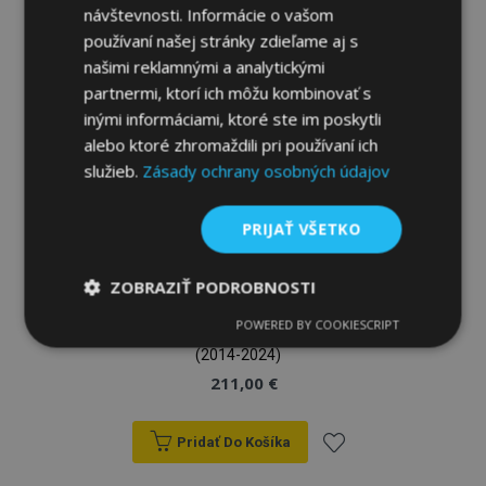
návštevnosti. Informácie o vašom
do
používaní našej stránky zdieľame aj s
zoznamu
našimi reklamnými a analytickými
partnermi, ktorí ich môžu kombinovať s
prianí
inými informáciami, ktoré ste im poskytli
alebo ktoré zhromaždili pri používaní ich
služieb.
Zásady ochrany osobných údajov
PRIJAŤ VŠETKO
ZOBRAZIŤ PODROBNOSTI
Autopoťahy na mieru FORCED (eko-koža)
POWERED BY COOKIESCRIPT
Nevyhnutne
Výkonnosť
Cielenie
pre Mercedes Vito W447 5-miestne
potrebné
(2014-2024)
211,00 €
Funkcie
Pridať Do Košíka
Pridať