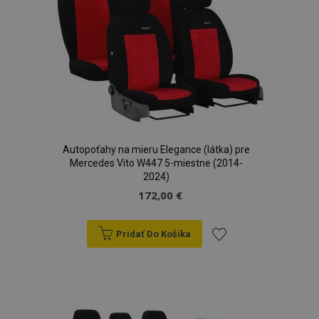
prianí
Autopoťahy na mieru Elegance (látka) pre
Mercedes Vito W447 5-miestne (2014-
2024)
172,00 €
Pridať Do Košíka
Pridať
do
zoznamu