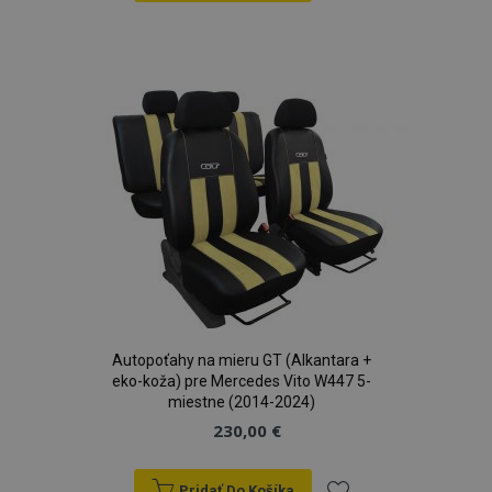
sek
Pridať
do
zoznamu
prianí
Autopoťahy na mieru GT (Alkantara +
eko-koža) pre Mercedes Vito W447 5-
miestne (2014-2024)
230,00 €
mage-translation-file-version
Coo
Adobe Inc.
rel
www.vtvauto.sk
Pridať Do Košíka