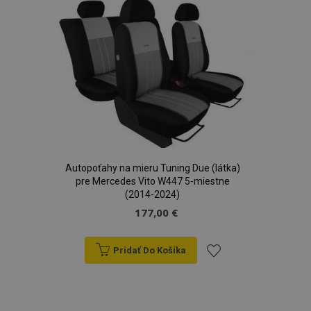
zoznamu
prianí
Autopoťahy na mieru Tuning Due (látka)
pre Mercedes Vito W447 5-miestne
(2014-2024)
177,00 €
Pridať Do Košíka
Pridať
do