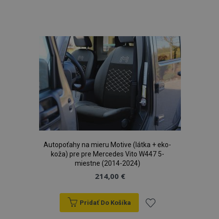
Pridať
recently_compared_product
1 
Adobe Inc.
www.vtvauto.sk
do
zoznamu
product_data_storage
1 
Adobe Inc.
www.vtvauto.sk
prianí
Google Privacy Policy
section_data_ids
1 
Adobe Inc.
www.vtvauto.sk
Autopoťahy na mieru Motive (látka + eko-
koža) pre pre Mercedes Vito W447 5-
miestne (2014-2024)
214,00 €
Pridať Do Košíka
mage-messages
1 
Adobe Inc.
www.vtvauto.sk