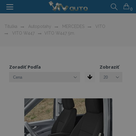
0
Titulka
Autopoťahy
MERCEDES
VITO
VITO W447
VITO W447 5m.
Zoradiť Podľa
Zobraziť