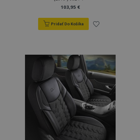
103,95 €
Pridať Do Košíka
Pridať
do
zoznamu
prianí