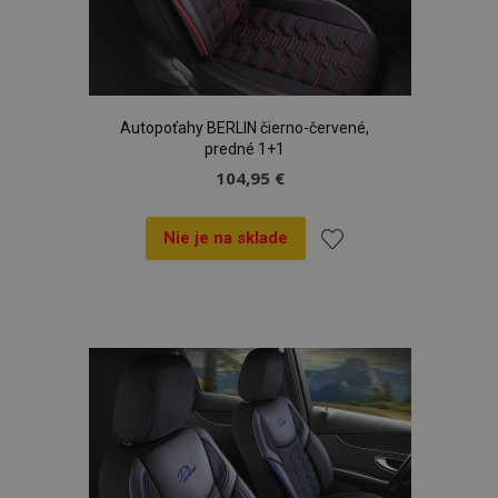
Autopoťahy BERLIN čierno-červené,
predné 1+1
104,95 €
Nie je na sklade
Pridať
do
zoznamu
prianí