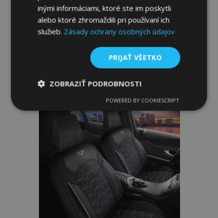
Autopoťahy LUNA čierno-strieborné
inými informáciami, ktoré ste im poskytli
alebo ktoré zhromaždili pri používaní ich
129,00 €
159,00 €
služieb.
Zásady ochrany osobných údajov
Pridať Do Košíka
PRIJAŤ VŠETKO
Pridať
ZOBRAZIŤ PODROBNOSTI
do
POWERED BY COOKIESCRIPT
Nevyhnutne
Výkonnosť
Cielenie
zoznamu
potrebné
prianí
Funkcie