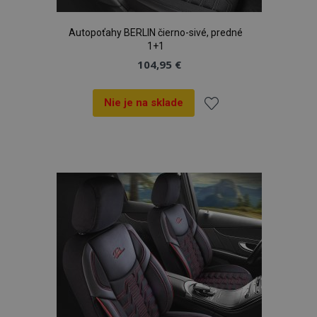
Autopoťahy BERLIN čierno-sivé, predné
1+1
104,95 €
Nie je na sklade
Pridať
do
zoznamu
prianí