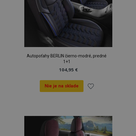
Autopoťahy BERLIN čierno-modré, predné
1+1
104,95 €
Nie je na sklade
Pridať
do
zoznamu
prianí