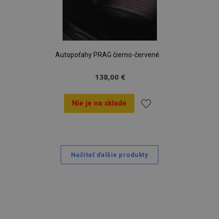
Autopoťahy PRAG čierno-červené
138,00 €
Nie je na sklade
Pridať
do
Načítať ďalšie produkty
zoznamu
prianí