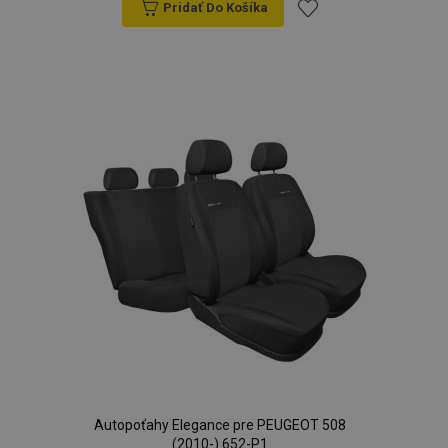
Pridať Do Košíka
Pridať
do
zoznamu
prianí
Autopoťahy Elegance pre PEUGEOT 508
(2010-) 652-P1