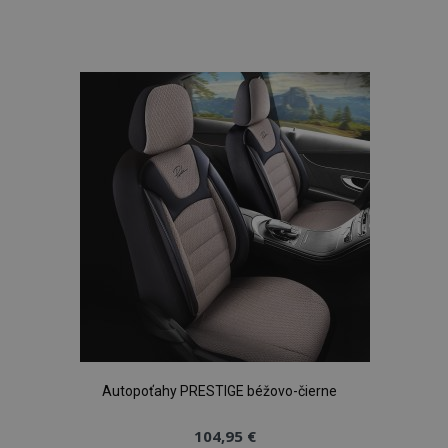
Pridať
do
zoznamu
prianí
Autopoťahy PRESTIGE béžovo-čierne
104,95 €