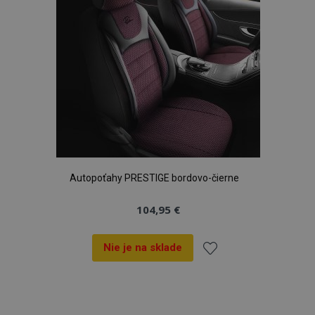
Autopoťahy PRESTIGE bordovo-čierne
104,95 €
Nie je na sklade
Pridať
do