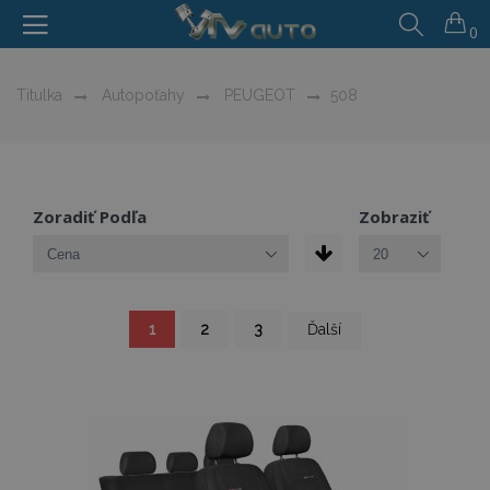
0
Titulka
Autopoťahy
PEUGEOT
508
Zoradiť Podľa
Zobraziť
Strana
You're
Strana
Strana
Strana
1
2
3
Ďalší
currently
reading
page