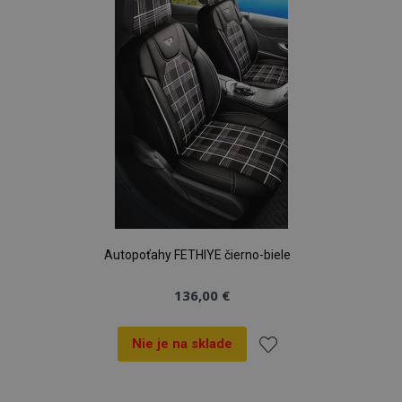
prianí
CookieScriptConsent
4 tý
CookieScript
2 
www.vtvauto.sk
mage-cache-sessid
1 
Adobe Inc.
Autopoťahy FETHIYE čierno-biele
www.vtvauto.sk
136,00 €
Nie je na sklade
Pridať