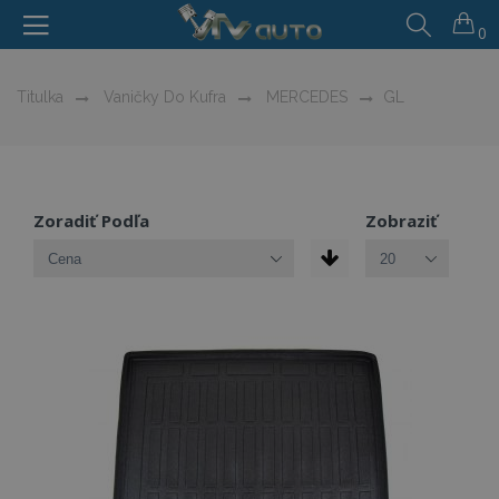
0
Titulka
Vaničky Do Kufra
MERCEDES
GL
Zoradiť Podľa
Zobraziť