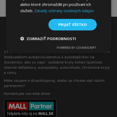
alebo ktoré zhromaždili pri používaní ich
služieb.
Zásady ochrany osobných údajov
PRIJAŤ VŠETKO
ZOBRAZIŤ PODROBNOSTI
POWERED BY COOKIESCRIPT
Nevyhnutne
Výkonnosť
Cielenie
VTVauto je maloobchodným predajcom a veľkoobchodným
potrebné
dodávateľom autopríslušenstva a autodoplnkov na
Slovensku, ako sú napr.: ozdobné kryty kolies (puklice),
okenné deflektory, autopoťahy, autorohože, chrómové kryty
a rámy, ...
Funkcie
Máte záujem o dropshipping, alebo sa chcete stať našim
partnerom?
Kontaktujte nás ešte dnes!
Nevyhnutne potrebné
Výkonnosť