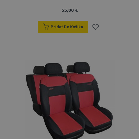
55,00 €
Pridať Do Košíka
Pridať
do
zoznamu
prianí