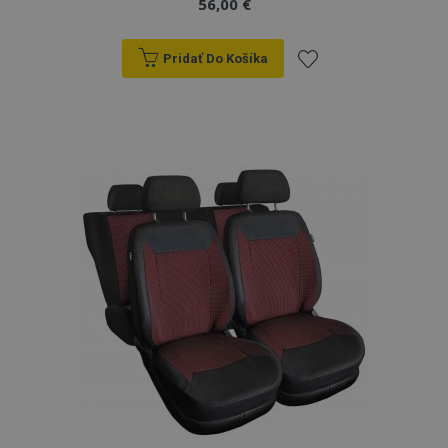
56,00 €
Pridať Do Košíka
Pridať
do
zoznamu
prianí