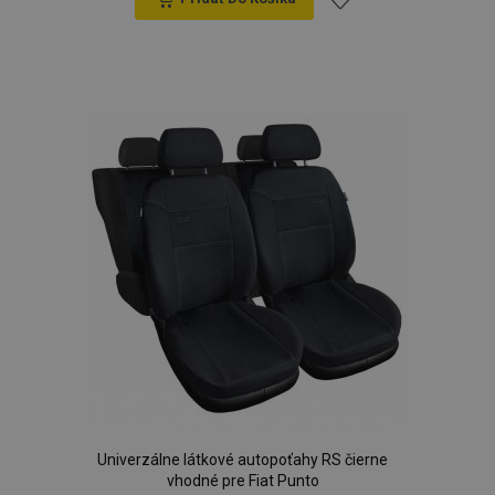
Pridať
do
zoznamu
prianí
Univerzálne látkové autopoťahy RS čierne
vhodné pre Fiat Punto