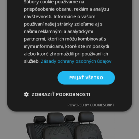
Súbory cookie používame na
prispôsobenie obsahu, reklám a analýzu
návštevnosti. Informácie o vašom
používaní našej stránky zdieľame aj s
našimi reklamnými a analytickými
partnermi, ktorí ich môžu kombinovať s
Univerzálne autopoťahy Perfect Line z
inými informáciami, ktoré ste im poskytli
ekokože s červeným prešívaním vhodné
alebo ktoré zhromaždili pri používaní ich
pre FIAT PUNTO
služieb.
Zásady ochrany osobných údajov
63,00 €
PRIJAŤ VŠETKO
Pridať Do Košíka
Pridať
ZOBRAZIŤ PODROBNOSTI
do
POWERED BY COOKIESCRIPT
Nevyhnutne
Výkonnosť
Cielenie
potrebné
zoznamu
prianí
Funkcie