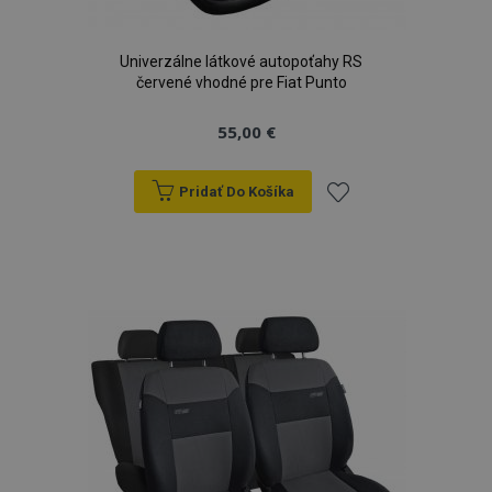
Univerzálne látkové autopoťahy RS
červené vhodné pre Fiat Punto
55,00 €
Pridať Do Košíka
Pridať
do
zoznamu
prianí