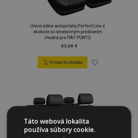
Univerzálne autopoťahy Perfect Line z
ekokože so strieborným prešívaním
vhodné pre FIAT PUNTO
63,00 €
Pridať Do Košíka
Pridať
do
zoznamu
prianí
Táto webová lokalita
používa súbory cookie.