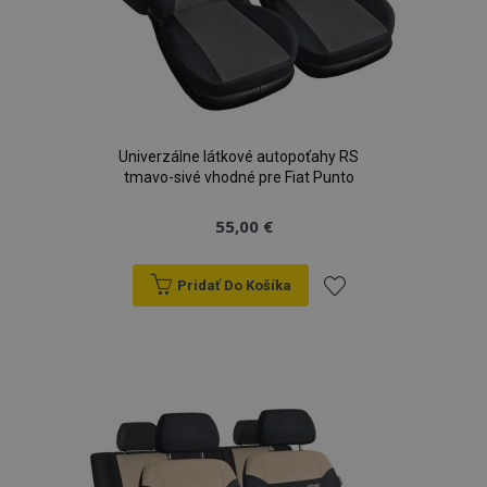
Univerzálne látkové autopoťahy RS
tmavo-sivé vhodné pre Fiat Punto
55,00 €
Pridať Do Košíka
Pridať
do
zoznamu
prianí