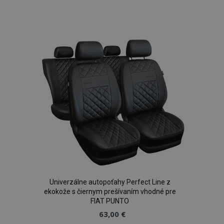
Pridať
PHPSESSID
59 m
PHP.net
5
.vtvauto.sk
sek
do
zoznamu
prianí
Univerzálne autopoťahy Perfect Line z
ekokože s čiernym prešívaním vhodné pre
FIAT PUNTO
63,00 €
mage-translation-file-version
Coo
Adobe Inc.