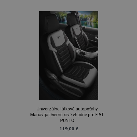
do
zoznamu
prianí
Univerzálne látkové autopoťahy
Manavgat čierno-sivé vhodné pre FIAT
PUNTO
119,00 €