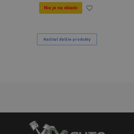
Nie je na sklade
Pridať
do
Načítať ďalšie produkty
zoznamu
prianí