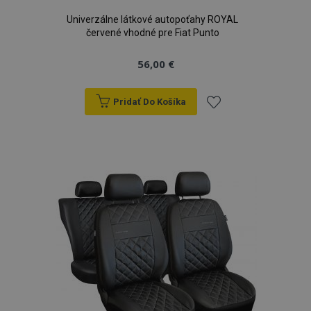
Univerzálne látkové autopoťahy ROYAL
červené vhodné pre Fiat Punto
56,00 €
Pridať Do Košíka
Pridať
do
zoznamu
prianí