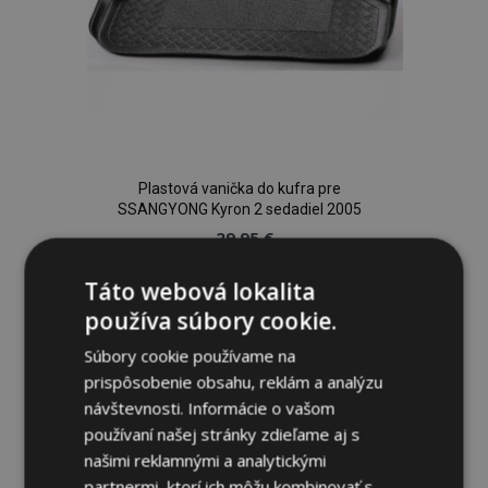
Plastová vanička do kufra pre
SSANGYONG Kyron 2 sedadiel 2005
29,95 €
Táto webová lokalita
Pridať Do Košíka
používa súbory cookie.
Pridať
Súbory cookie používame na
do
prispôsobenie obsahu, reklám a analýzu
návštevnosti. Informácie o vašom
zoznamu
používaní našej stránky zdieľame aj s
našimi reklamnými a analytickými
prianí
partnermi, ktorí ich môžu kombinovať s