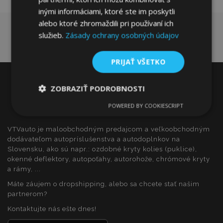
inými informáciami, ktoré ste im poskytli
alebo ktoré zhromaždili pri používaní ich
služieb.
Zásady ochrany osobných údajov
PRIJAŤ VŠETKO
ZOBRAZIŤ PODROBNOSTI
POWERED BY COOKIESCRIPT
Nevyhnutne
Výkonnosť
Cielenie
potrebné
VTVauto je maloobchodným predajcom a veľkoobchodným
dodávateľom autopríslušenstva a autodoplnkov na
Slovensku, ako sú napr.: ozdobné kryty kolies (puklice),
Funkcie
okenné deflektory, autopoťahy, autorohože, chrómové kryty
a rámy, ...
Máte záujem o dropshipping, alebo sa chcete stať našim
partnerom?
Kontaktujte nás ešte dnes!