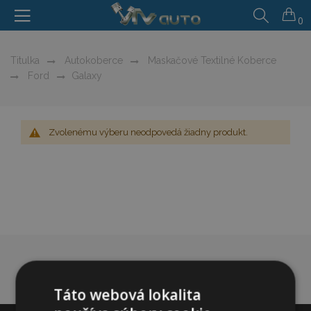
0
Titulka
Autokoberce
Maskačové Textilné Koberce
Ford
Galaxy
Zvolenému výberu neodpovedá žiadny produkt.
Táto webová lokalita