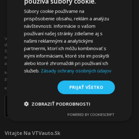
používa súbory cookie.
Súbory cookie používame na
prispôsobenie obsahu, reklám a analýzu
návštevnosti. Informácie o vašom
používaní našej stránky zdieľame aj s
VTVauto je maloobchodným predajcom a veľkoobchodným
našimi reklamnými a analytickými
dodávateľom autopríslušenstva a autodoplnkov na
partnermi, ktorí ich môžu kombinovať s
Slovensku, ako sú napr.: ozdobné kryty kolies (puklice),
inými informáciami, ktoré ste im poskytli
okenné deflektory, autopoťahy, autorohože, chrómové kryty
alebo ktoré zhromaždili pri používaní ich
a rámy, ...
služieb.
Zásady ochrany osobných údajov
Máte záujem o dropshipping, alebo sa chcete stať našim
partnerom?
PRIJAŤ VŠETKO
Kontaktujte nás ešte dnes!
ZOBRAZIŤ PODROBNOSTI
POWERED BY COOKIESCRIPT
Nevyhnutne
Výkonnosť
Cielenie
potrebné
Vitajte Na VTVauto.sk