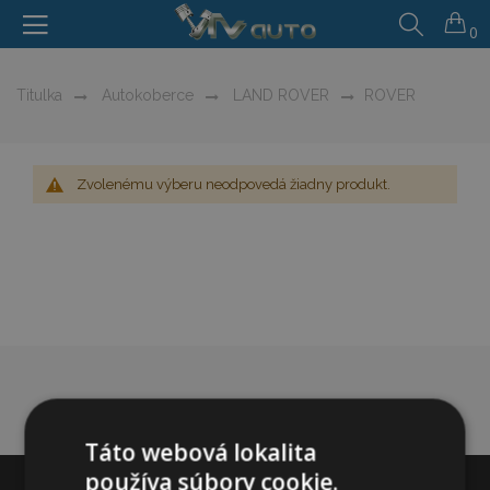
0
Titulka
Autokoberce
LAND ROVER
ROVER
Zvolenému výberu neodpovedá žiadny produkt.
Táto webová lokalita
používa súbory cookie.