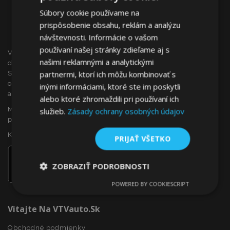
Súbory cookie používame na
prispôsobenie obsahu, reklám a analýzu
návštevnosti. Informácie o vašom
používaní našej stránky zdieľame aj s
VTVauto je maloobchodným predajcom a veľkoobchodným
našimi reklamnými a analytickými
dodávateľom autopríslušenstva a autodoplnkov na
partnermi, ktorí ich môžu kombinovať s
Slovensku, ako sú napr.: ozdobné kryty kolies (puklice),
okenné deflektory, autopoťahy, autorohože, chrómové kryty
inými informáciami, ktoré ste im poskytli
a rámy, ...
alebo ktoré zhromaždili pri používaní ich
Máte záujem o dropshipping, alebo sa chcete stať našim
služieb.
Zásady ochrany osobných údajov
partnerom?
Kontaktujte nás ešte dnes!
PRIJAŤ VŠETKO
ZOBRAZIŤ PODROBNOSTI
POWERED BY COOKIESCRIPT
Nevyhnutne
Výkonnosť
Cielenie
potrebné
Vitajte Na VTVauto.sk
Obchodné podmienky