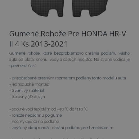
Preskočiť
Gumené Rohože Pre HONDA HR-V
na
začiatok
II 4 Ks 2013-2021
galérie
obrázkov
Gumené rohože, ktoré bezproblémovo chránia podlahu Vášho
auta od blata, snehu, vody a ďalších nečistôt. Na strane vodiča je
spevnená časť.
- prispôsobené presným rozmerom podlahy tohto modelu auta
- jednoduchá montáž
- trvanlivý materiál
- luxusný 3D dizajn
- odolné voči teplotám od -40 °C do +110 °C
- rohože nepáchnu po gume
- nešmýkajú sa na podlahe
- zvýšený okraj rohože, chráni podlahu pred znečistením