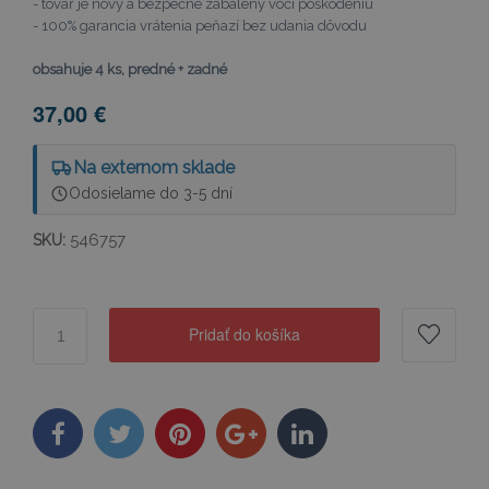
- tovar je nový a bezpečne zabalený voči poškodeniu
-
100% garancia vrátenia peňazí bez udania dôvodu
obsahuje 4 ks, predné + zadné
37,00 €
Na externom sklade
Odosielame do 3-5 dní
546757
SKU:
Pridať do košíka