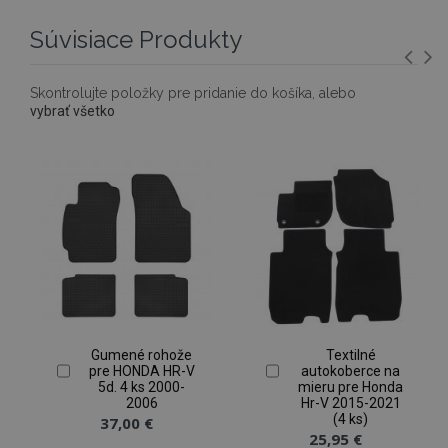
Súvisiace Produkty
Nevyhnutne potrebné
Výkonnosť
Skontrolujte položky pre pridanie do košíka, alebo
vybrať všetko
Cielenie
Funkcie
Nevyhnutne potrebné súbory cookie umožňujú
základné funkcie webovej lokality, ako prihlásenie
používateľa a správa účtu. Webová lokalita sa nedá
správne používať bez nevyhnutne potrebných
súborov cookie.
Poskytovateľ
/
Uply
Meno
Doména
plat
mage-cache-storage
1 
Adobe Inc.
www.vtvauto.sk
Gumené rohože
Textilné
pre HONDA HR-V
autokoberce na
5d. 4 ks 2000-
mieru pre Honda
2006
Hr-V 2015-2021
(4 ks)
37,00 €
25,95 €