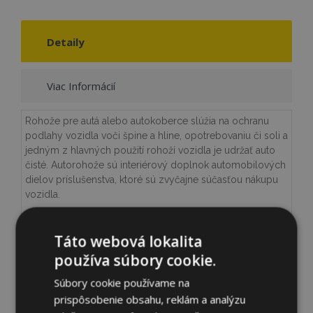
Detaily
Viac Informácií
Rohože pre autá alebo autokoberce slúžia na ochranu
podlahy vozidla voči špine a hline, opotrebovaniu či soli a
jedným z hlavných použití rohoží vozidla je udržať auto
čisté. Autorohože sú interiérový doplnok automobilových
dielov príslušenstva, ktoré sú zvyčajne súčasťou nákupu
vozidla.
Väčšinu rohoží možno pohodlne vybrať na čistenie alebo
Táto webová lokalita
vymeniť za nové. Niektoré vyžadujú fixačné body,
aby sa
zabezpečilo, že koberce zostanú pevne na svojom
používa súbory cookie.
mieste.
Súbory cookie používame na
Gumené autokoberce
sú ťažšie a vydržia dlhšie. Majú
prispôsobenie obsahu, reklám a analýzu
moderný a protišmykový dizajn a udržiavacie okraje na