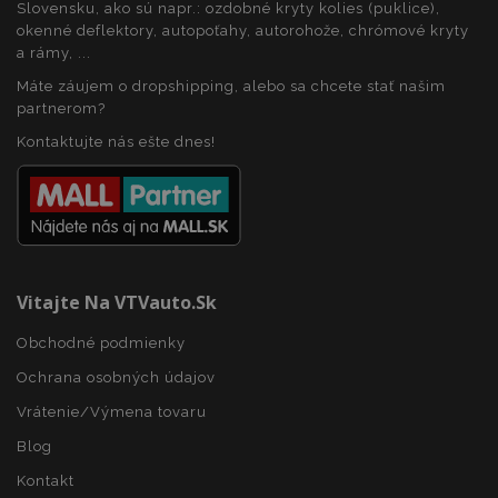
Slovensku, ako sú napr.: ozdobné kryty kolies (puklice),
okenné deflektory, autopoťahy, autorohože, chrómové kryty
a rámy, ...
Máte záujem o dropshipping, alebo sa chcete stať našim
partnerom?
Kontaktujte nás ešte dnes!
recently_viewed_product_previous
1 
Adobe Inc.
www.vtvauto.sk
Vitajte Na VTVauto.sk
Obchodné podmienky
recently_compared_product_previous
1 
Adobe Inc.
www.vtvauto.sk
Ochrana osobných údajov
Vrátenie/Výmena tovaru
Blog
PHPSESSID
59 m
PHP.net
Kontakt
5
.vtvauto.sk