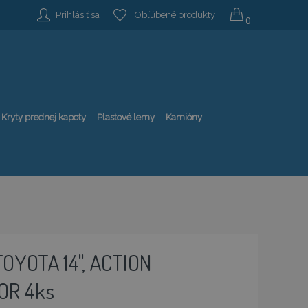
Prihlásiť sa
Obľúbené produkty
0
Kryty prednej kapoty
Plastové lemy
Kamióny
TOYOTA 14", ACTION
OR 4ks