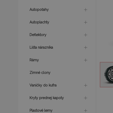
obrázko
Autopoťahy
Autoplachty
Deflektory
Lišta nárazníka
Rámy
Zimné clony
Vaničky do kufra
Preskoči
na
Kryty prednej kapoty
začiatok
galérie
Plastové lemy
obrázko