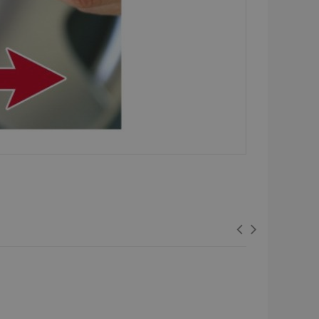
seného stavu
iestnom úložisku.
rekladu
preklad na strane
lužba Cookie-
redvolieb súhlasu
ov. Je nevyhnutné,
cript.com fungoval
spúšťa vyčistenie
mäte. Keď
i súbor cookie,
ko a nastaví
dnotu true.
dy prezeraných
u.
 na zachovanie
ukladania obsahu
 rýchlejšie.
vykonáva