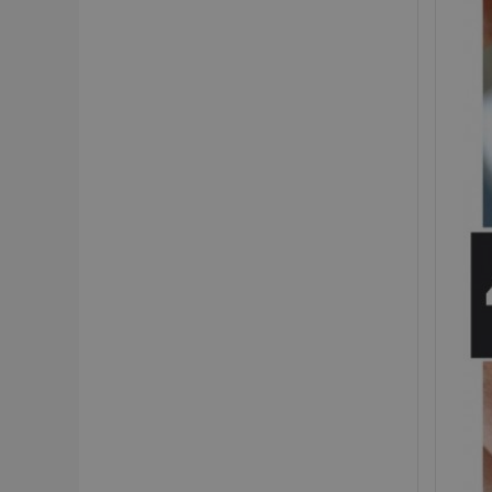
recently_compare
product_data_sto
section_data_ids
mage-messages
recently_viewed_p
recently_compare
PHPSESSID