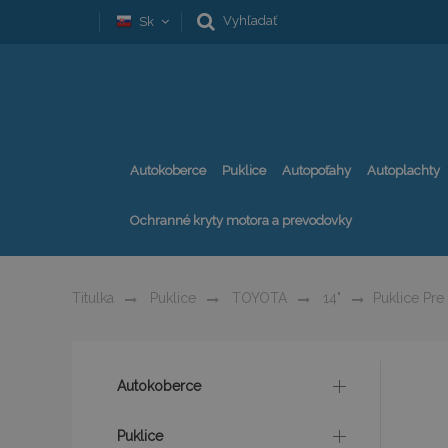
Vyhľadať
Sk
Autokoberce
Puklice
Autopoťahy
Autoplachty
Ochranné kryty motora a prevodovky
Titulka
Puklice
TOYOTA
14"
Puklice Pr
Preskoči
Autokoberce
na
koniec
galérie
Puklice