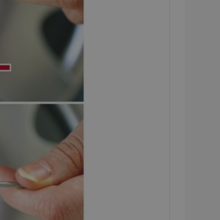
o porovnávaných
 výrobkoch
eraných /
 pre zákazníka
ými kupujúcim, ako
nformácie o
šie upozornenia,
ovi, napríklad
cookie a rôzne
ymaže zo súboru
í kupujúcemu.
dy zobrazených
u.
tým porovnávaných
u.
mi založenými na
y identifikátor
ých relácií
o náhodne
eho použitia môže
 ale dobrým