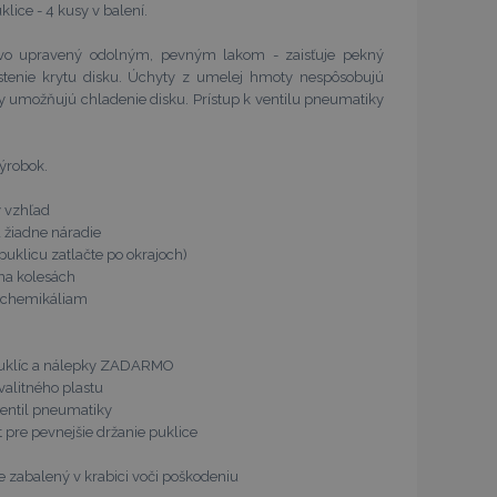
klice - 4 kusy v balení.
ovo upravený odolným, pevným lakom - zaisťuje pekný
stenie krytu disku. Úchyty z umelej hmoty nespôsobujú
y umožňujú chladenie disku. Prístup k ventilu pneumatiky
výrobok.
 vzhľad
 žiadne náradie
(puklicu zatlačte po okrajoch)
 na kolesách
i, chemikáliam
 puklíc a nálepky ZADARMO
valitného plastu
ventil pneumatiky
 pre pevnejšie držanie puklice
e zabalený v krabici voči poškodeniu