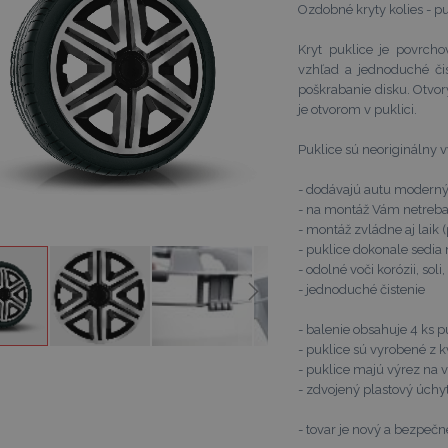
v
Ozdobné kryty kolies - pu
Kryt puklice je povrch
vzhľad a jednoduché či
poškrabanie disku. Otvor
je otvorom v puklici.
Puklice sú neoriginálny 
- dodávajú autu moderný
- na montáž Vám netreba
- montáž zvládne aj laik 
- puklice dokonale sedia
- odolné voči korózii, sol
- jednoduché čistenie
- balenie obsahuje 4 ks
- puklice sú vyrobené z k
ť
- puklice majú výrez na 
- zdvojený plastový úchyt
- tovar je nový a bezpečn
v