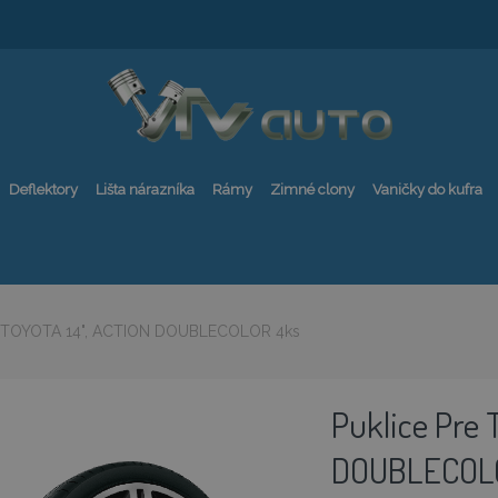
Deflektory
Lišta nárazníka
Rámy
Zimné clony
Vaničky do kufra
e TOYOTA 14", ACTION DOUBLECOLOR 4ks
Puklice Pre 
ť
DOUBLECOL