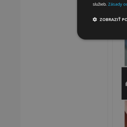
služieb.
Zásady o
ZOBRAZIŤ P
Nevyhnut
potrebné
Nevyhnutne potrebné
Webová lokalita sa 
Meno
mage-cache-stor