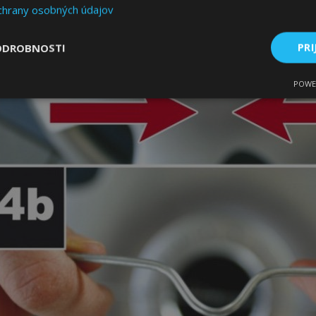
chrany osobných údajov
ODROBNOSTI
PRI
POWE
ne
Výkonnosť
Cielenie
Nevyhnutne potrebné
Výkonnosť
Cielenie
Funkcie
 súbory cookie umožňujú základné funkcie webovej lokality, ako prihlásenie použív
nedá správne používať bez nevyhnutne potrebných súborov cookie.
Poskytovateľ
/
Uplynutie
Popis
Doména
platnosti
age
1 deň
Tento súbor cookie sa použív
Adobe Inc.
ukladania obsahu do pamäte p
www.vtvauto.sk
stránky načítali rýchlejšie.