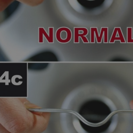
d_product
1 deň
Ukladá ID produktov nedávn
Adobe Inc.
produktov.
www.vtvauto.sk
rage
1 deň
Ukladá konfiguráciu údajov o
Adobe Inc.
týkajúcich sa naposledy prez
www.vtvauto.sk
porovnávaných výrobkov.
1 deň
Ukladá informácie špecifické
Adobe Inc.
Google Privacy Policy
súvisiace s akciami iniciovan
www.vtvauto.sk
je napríklad zoznam želaní, i
pokladni atď.
1 deň
Sleduje chybové správy a ďal
Adobe Inc.
ktoré sa zobrazujú používateľ
www.vtvauto.sk
správa o súhlase so súborom 
chybové správy. Správa sa v
cookie potom, ako sa zobraz
roduct_previous
1 deň
Ukladá ID produktov naposle
Adobe Inc.
produktov pre ľahkú navigáci
www.vtvauto.sk
d_product_previous
1 deň
Uchováva ID produktov pred
Adobe Inc.
produktov pre ľahkú navigáci
www.vtvauto.sk
59 minút
Cookie generované aplikácia
PHP.net
50
jazyku PHP. Toto je univerzáln
.vtvauto.sk
sekúnd
používaný na údržbu premenn
používateľov. Spravidla ide 
vygenerované číslo, spôsob j
byť špecifický pre daný web,