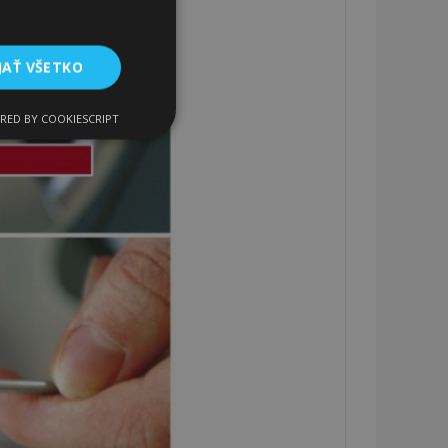
JAŤ VŠETKO
RED BY COOKIESCRIPT
Funkcie
ateľa a správa účtu.
a na uľahčenie
rehliadača, aby sa