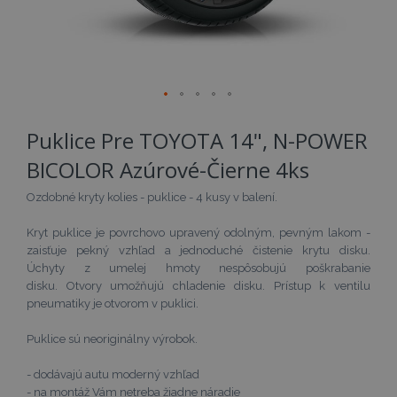
Preskočiť
Puklice Pre TOYOTA 14", N-POWER
na
začiatok
BICOLOR Azúrové-Čierne 4ks
galérie
obrázkov
Ozdobné kryty kolies - puklice - 4 kusy v balení.
Kryt puklice je povrchovo upravený odolným, pevným lakom -
zaisťuje pekný vzhľad a jednoduché čistenie krytu disku.
Úchyty z umelej hmoty nespôsobujú poškrabanie
disku. Otvory umožňujú chladenie disku. Prístup k ventilu
pneumatiky je otvorom v puklici.
Puklice sú neoriginálny výrobok.
- dodávajú autu moderný vzhľad
- na montáž Vám netreba žiadne náradie