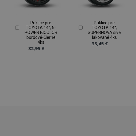
Puklice pre
Puklice pre
TOYOTA 14", N-
TOYOTA 14",
section_data_ids
1 
Adobe Inc.
POWER BICOLOR
SUPERNOVA sivé
www.vtvauto.sk
bordové-čierne
lakované 4ks
4ks
33,45 €
32,95 €
mage-messages
1 
Adobe Inc.
www.vtvauto.sk