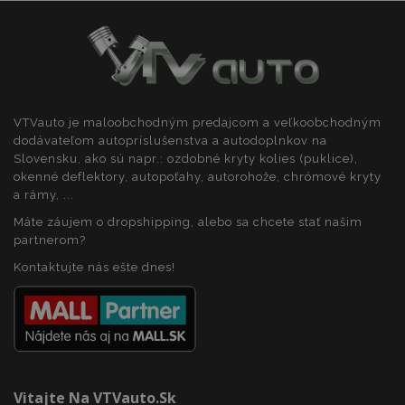
recently_viewed_product_previous
1 
Adobe Inc.
www.vtvauto.sk
VTVauto je maloobchodným predajcom a veľkoobchodným
dodávateľom autopríslušenstva a autodoplnkov na
Slovensku, ako sú napr.: ozdobné kryty kolies (puklice),
recently_compared_product_previous
1 
Adobe Inc.
okenné deflektory, autopoťahy, autorohože, chrómové kryty
www.vtvauto.sk
a rámy, ...
Máte záujem o dropshipping, alebo sa chcete stať našim
partnerom?
PHPSESSID
59 m
PHP.net
Kontaktujte nás ešte dnes!
5
.vtvauto.sk
sek
Vitajte Na VTVauto.sk