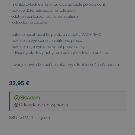
- montáž zvládne aj laik (puklicu zatlačte po okrajoch)
- puklice dokonale sedia na kolesách
- odolné voči korózii, soli, chemikáliam
- jednoduché čistenie
- balenie obsahuje 4 ks puklíc a nálepky ZADARMO
- puklice sú vyrobené z kvalitného plastu
- puklice majú výrez na ventil pneumatiky
- zdvojený plastový úchyt pre pevnejšie držanie puklice
- tovar je nový a bezpečne zabalený v krabici voči poškodeniu
32,95 €
Skladom
Odosielame do 24 hodín
VTV-PU-23020
SKU: