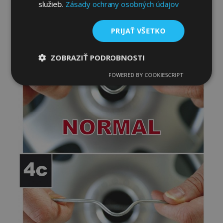
služieb.
Zásady ochrany osobných údajov
PRIJAŤ VŠETKO
ZOBRAZIŤ PODROBNOSTI
POWERED BY COOKIESCRIPT
Nevyhnutne
Výkonnosť
Cielenie
potrebné
Funkcie
Nevyhnutne potrebné
Výkonnosť
Cielenie
Funkcie